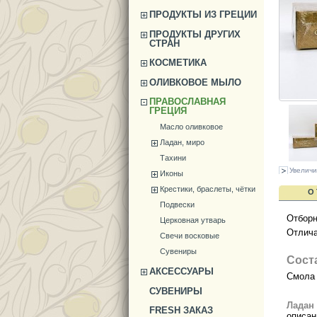
ПРОДУКТЫ ИЗ ГРЕЦИИ
ПРОДУКТЫ ДРУГИХ
СТРАН
КОСМЕТИКА
ОЛИВКОВОЕ МЫЛО
ПРАВОСЛАВНАЯ
ГРЕЦИЯ
Масло оливковое
Ладан, миро
Тахини
Увеличи
Иконы
Крестики, браслеты, чётки
О
Подвески
Отборн
Церковная утварь
Отлича
Свечи восковые
Сувениры
Сост
АКСЕССУАРЫ
Смола 
СУВЕНИРЫ
Ладан
FRESH ЗАКАЗ
описан