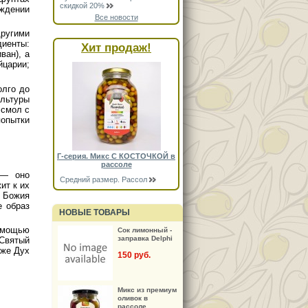
скидкой 20%
аждении
Все новости
ругими
иенты:
Хит продаж!
ван), а
царии;
олго до
льтуры
 смол с
попытки
Г-серия. Микс С КОСТОЧКОЙ в
рассоле
 — оно
Средний размер. Рассол
ит к их
а Божия
е образ
НОВЫЕ ТОВАРЫ
омощью
Сок лимонный -
заправка Delphi
 Святый
 же Дух
150 руб.
Микс из премиум
оливок в
рассоле