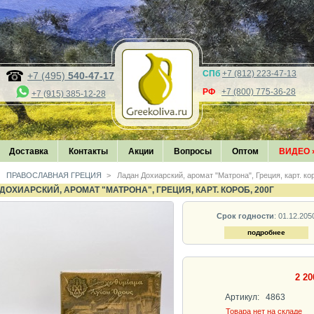
СПб
+7 (812) 223-47-13
+7 (495)
540-47-17
РФ
+7 (800) 775-36-28
+7 (915) 385-12-28
Доставка
Контакты
Акции
Вопросы
Оптом
ВИДЕО
ПРАВОСЛАВНАЯ ГРЕЦИЯ
>
Ладан Дохиарский, аромат "Матрона", Греция, карт. ко
ДОХИАРСКИЙ, АРОМАТ "МАТРОНА", ГРЕЦИЯ, КАРТ. КОРОБ, 200Г
Срок годности
: 01.12.205
подробнее
2 20
Артикул:
4863
Товара нет на складе