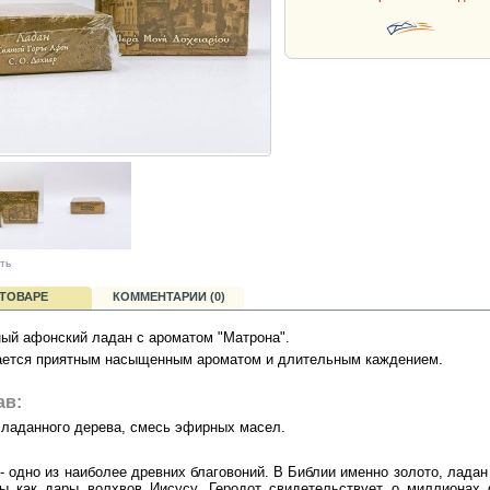
ть
 ТОВАРЕ
КОММЕНТАРИИ (0)
ый афонский ладан с ароматом "Матрона".
ется приятным насыщенным ароматом и длительным каждением.
ав:
ладанного дерева, смесь эфирных масел.
- одно из наиболее древних благовоний. В Библии именно золото, ладан
ы как дары волхвов Иисусу. Геродот свидетельствует о миллионах