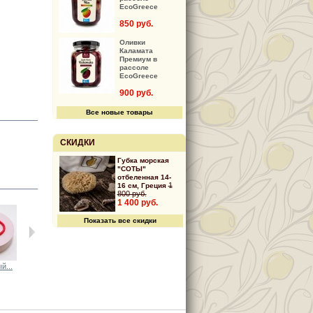
EcoGreece
850 руб.
Оливки
Каламата
Премиум в
рассоле
EcoGreece
900 руб.
Все новые товары
СКИДКИ
Губка морская
"СОТЫ"
отбеленная 14-
1
16 см, Греция
800 руб.
1 400 руб.
Показать все скидки
й...
Черный...
Черный...
Черный...
Черный...