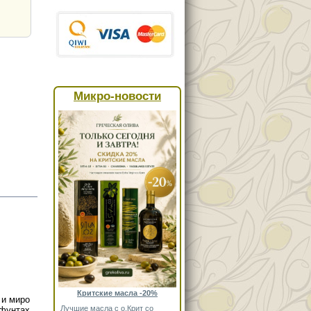
Микро-новости
Критские масла -20%
 и миро
Лучшие масла с о.Крит со
 фунтах