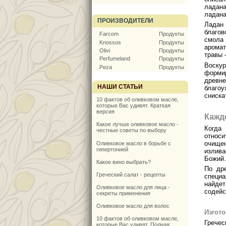
ладана
ладана
ПРОИЗВОДИТЕЛИ
Ладан
благо
Farcom
Продукты
смола 
Knossos
Продукты
арома
Olivi
Продукты
травы 
Perfumeland
Продукты
Воскур
Peza
Продукты
форми
древне
НАШИ СТАТЬИ
благоу
сниска
10 фактов об оливковом масле,
которые Вас удивят. Краткая
версия
Кажд
Какое лучше оливковое масло -
Когда
честные советы по выбору
относи
очищен
Оливковое масло в борьбе с
гипертонией
излива
Божий.
Какое вино выбрать?
По др
Греческий салат - рецепты
специа
найдет
Оливковое масло для лица -
содейс
секреты применения
Оливковое масло для волос
Изгото
10 фактов об оливковом масле,
Гречес
которые Вас удивят. Полная