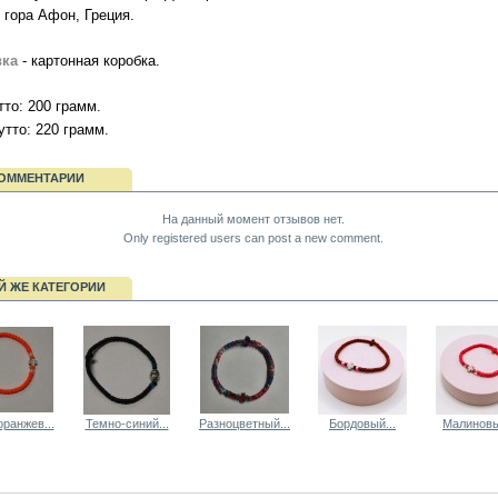
 гора Афон, Греция.
вка
- картонная коробка.
то: 200 грамм.
утто: 220 грамм.
ОММЕНТАРИИ
На данный момент отзывов нет.
Only registered users can post a new comment.
Й ЖЕ КАТЕГОРИИ
ранжев...
Темно-синий...
Разноцветный...
Бордовый...
Малиновы