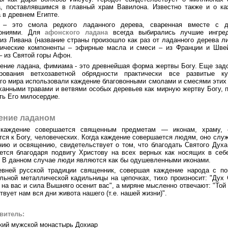
, поставлявшимся в главный храм Вавилона. Известно также и о к
 в древнем Египте.
 – это смола редкого ладанного дерева, сваренная вместе с д
вониями. Для
афонского ладана
всегда выбирались лучшие ингред
из Ливана (название страны произошло как раз от ладанного дерева ли
тические компоненты – эфирные масла и смеси – из Франции и Швей
– из Святой горы Афон.
ение ладана, фимиама - это древнейшая форма жертвы Богу. Еще зад
рования ветхозаветной обрядности практически все развитые ку
го мира использовали каждение благовонными смолами и смесями этих
ханными травами и ветвями особых деревьев как мирную жертву Богу, 
ть Его милосердие.
ение ладаном
 каждение совершается священным предметам — иконам, храму,
тся к Богу, человеческих. Когда каждение совершается людям, оно служ
ию и освящению, свидетельствует о том, что благодать Святого Дух
ется благодаря подвигу Христову на всех верных как носящих в себ
 В данном случае люди являются как бы одушевленными иконами.
евней русской традиции священник, совершая каждение народа с п
льной металлической кадильницы на цепочках, тихо произносит: "Дух
 на вас и сила Вышняго осенит вас", а миряне мысленно отвечают: "Той
твует нам вся дни живота нашего (т.е. нашей жизни)".
витель:
кий мужской монастырь Дохиар