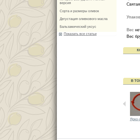
версия
Святая
Сорта и размеры оливок
Упако
Дегустация оливкового масла
Бальзамический уксус
Вес
нет
Показать все статьи
Вес бр
К
В ТО
Ярко-о