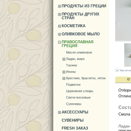
ПРОДУКТЫ ИЗ ГРЕЦИИ
ПРОДУКТЫ ДРУГИХ
СТРАН
КОСМЕТИКА
ОЛИВКОВОЕ МЫЛО
ПРАВОСЛАВНАЯ
ГРЕЦИЯ
Масло оливковое
Ладан, миро
Тахини
Увеличи
Иконы
Крестики, браслеты, чётки
О
Подвески
Отборн
Церковная утварь
Отлича
Свечи восковые
Сувениры
Сост
АКСЕССУАРЫ
Смола 
СУВЕНИРЫ
Ладан
FRESH ЗАКАЗ
описан