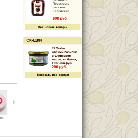
Премиум в
рассоле
EcoGreece
900 руб.
Все новые товары
СКИДКИ
El Greko.
Свежий базилик
в оливковом
масле, ст.банка,
490 руб.
150г
290 руб.
Показать все скидки
й...
Черный...
Черный...
Черный...
Черный...