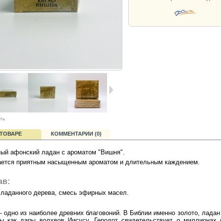
ть
 ТОВАРЕ
КОММЕНТАРИИ (0)
ый афонский ладан с ароматом "Вишня".
ется приятным насыщенным ароматом и длительным каждением.
ав:
ладанного дерева, смесь эфирных масел.
- одно из наиболее древних благовоний. В Библии именно золото, ладан
ы как дары волхвов Иисусу. Геродот свидетельствует о миллионах