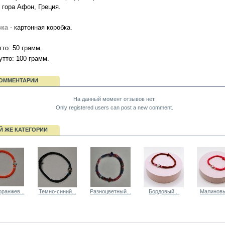
 гора Афон, Греция.
вка
- картонная коробка.
то: 50 грамм.
утто: 100 грамм.
ОММЕНТАРИИ
На данный момент отзывов нет.
Only registered users can post a new comment.
Й ЖЕ КАТЕГОРИИ
ранжев...
Темно-синий...
Разноцветный...
Бордовый...
Малиновы