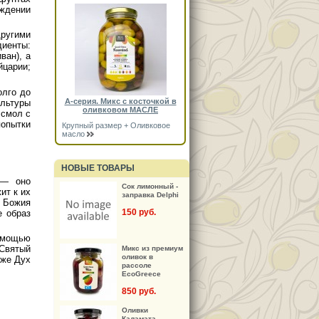
аждении
ругими
иенты:
ван), а
царии;
олго до
А-серия. Микс с косточкой в
льтуры
оливковом МАСЛЕ
 смол с
попытки
Крупный размер + Оливковое
масло
НОВЫЕ ТОВАРЫ
 — оно
Сок лимонный -
ит к их
заправка Delphi
а Божия
150 руб.
е образ
омощью
 Святый
Микс из премиум
оливок в
 же Дух
рассоле
EcoGreece
850 руб.
Оливки
Каламата