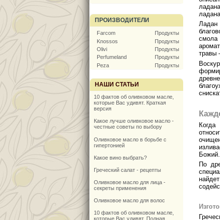
ладана
ладана
ПРОИЗВОДИТЕЛИ
Ладан
благо
Farcom
Продукты
смола 
Knossos
Продукты
арома
Olivi
Продукты
травы 
Perfumeland
Продукты
Воскур
Peza
Продукты
форми
древне
НАШИ СТАТЬИ
благоу
сниска
10 фактов об оливковом масле,
которые Вас удивят. Краткая
версия
Кажд
Какое лучше оливковое масло -
Когда
честные советы по выбору
относи
очищен
Оливковое масло в борьбе с
гипертонией
излива
Божий.
Какое вино выбрать?
По др
Греческий салат - рецепты
специа
найдет
Оливковое масло для лица -
содейс
секреты применения
Оливковое масло для волос
Изгото
10 фактов об оливковом масле,
Гречес
которые Вас удивят. Полная