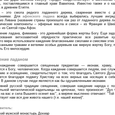
, поставлявшимся в главный храм Вавилона. Известно также и о к
 в древнем Египте.
 – это смола редкого ладанного дерева, сваренная вместе с д
вониями. Для
афонского ладана
всегда выбирались лучшие ингред
из Ливана (название страны произошло как раз от ладанного дерева ли
тические компоненты – эфирные масла и смеси – из Франции и Швей
– из Святой горы Афон.
ение ладана, фимиама - это древнейшая форма жертвы Богу. Еще зад
рования ветхозаветной обрядности практически все развитые ку
го мира использовали каждение благовонными смолами и смесями этих
ханными травами и ветвями особых деревьев как мирную жертву Богу, 
ть Его милосердие.
ение ладаном
 каждение совершается священным предметам — иконам, храму,
тся к Богу, человеческих. Когда каждение совершается людям, оно служ
ию и освящению, свидетельствует о том, что благодать Святого Дух
ется благодаря подвигу Христову на всех верных как носящих в себ
 В данном случае люди являются как бы одушевленными иконами.
евней русской традиции священник, совершая каждение народа с п
льной металлической кадильницы на цепочках, тихо произносит: "Дух
 на вас и сила Вышняго осенит вас", а миряне мысленно отвечают: "Той
твует нам вся дни живота нашего (т.е. нашей жизни)".
витель:
кий мужской монастырь Дохиар