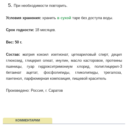
При необходимости повторить.
Условия хранения:
хранить
в сухой
таре без доступа воды.
Срок годности:
18 месяцев.
Вес: 50 г.
Состав: н
атрия кокоил изетионат, цетеариловый спирт, децил
глюкозид, глицерил олеат, инулин, масло касторовое, протеины
пшеницы, гуар гидрокситримониум хлорид, полиглицерил-3
бетаинат ацетат, фосфолипиды, гликолипиды, трегалоза,
пантенол, парфюмерная композиция, пищевой краситель
Произведено: Россия, г. Саратов
КОММЕНТАРИИ