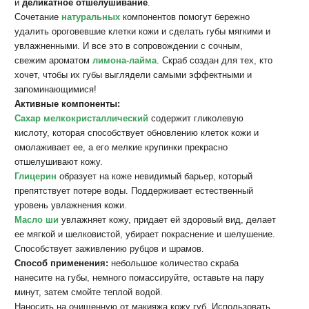
и
деликатное
отшелушивание
.
Сочетание
натуральных
компонентов помогут бережно
удалить ороговевшие клетки кожи и сделать губы мягкими и
увлажненными. И все это в сопровождении с сочным,
свежим ароматом
лимона-лайма
. Скраб создан для тех, кто
хочет, чтобы их губы выглядели самыми эффектными и
запоминающимися!
Активные компоненты:
Сахар мелкокристаллический
содержит гликолевую
кислоту, которая способствует обновлению клеток кожи и
омолаживает ее, а его мелкие крупинки прекрасно
отшелушивают кожу.
Глицерин
образует на коже невидимый барьер, который
препятствует потере воды. Поддерживает естественный
уровень увлажнения кожи.
Масло ши
увлажняет кожу, придает ей здоровый вид, делает
ее мягкой и шелковистой, убирает покраснение и шелушение.
Способствует заживлению рубцов и шрамов.
Способ применения:
небольшое количество скраба
нанесите на губы, немного помассируйте, оставьте на пару
минут, затем смойте теплой водой.
Наносить на очищенную от макияжа кожу губ. Использовать