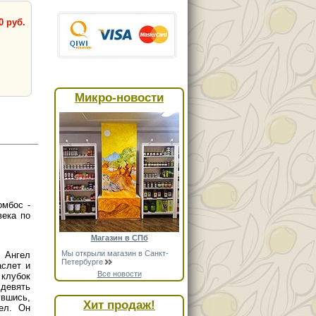
0 руб.
Микро-новости
омбос -
века по
Магазин в СПб
Мы открыли магазин в Санкт-
 Ангел
Петербурге
аслет и
Все новости
клубок
 девять
увшись,
Хит продаж!
ел. Он