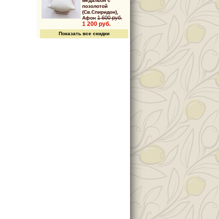
медальон с
позолотой
(Св.Спиридон),
1 600 руб.
Афон
1 200 руб.
Показать все скидки