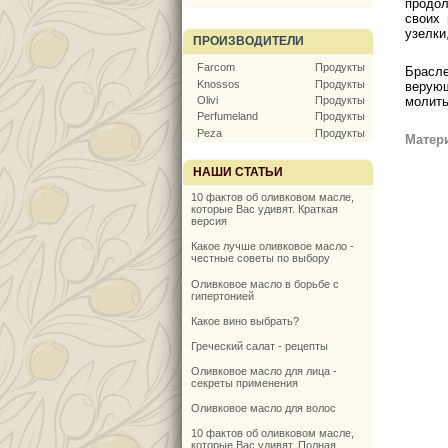
продол
своих 
узелки
ПРОИЗВОДИТЕЛИ
Farcom
Продукты
Брасле
Knossos
Продукты
верующ
молить
Olivi
Продукты
Perfumeland
Продукты
Peza
Продукты
Матер
НАШИ СТАТЬИ
10 фактов об оливковом масле,
которые Вас удивят. Краткая
версия
Какое лучше оливковое масло -
честные советы по выбору
Оливковое масло в борьбе с
гипертонией
Какое вино выбрать?
Греческий салат - рецепты
Оливковое масло для лица -
секреты применения
Оливковое масло для волос
10 фактов об оливковом масле,
которые Вас удивят. Полная