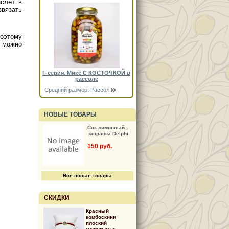
аслет в
звязать
Поэтому
е можно
Г-серия. Микс С КОСТОЧКОЙ в
рассоле
Средний размер. Рассол
НОВЫЕ ТОВАРЫ
Сок лимонный -
заправка Delphi
150 руб.
Все новые товары
СКИДКИ
Красный
комбоскини
плоский