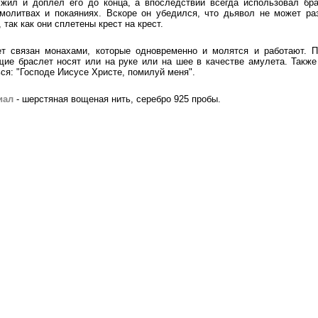
жил и доплел его до конца, а впоследствии всегда использовал бр
молитвах и покаяниях. Вскоре он убедился, что дьявол не может ра
, так как они сплетены крест на крест.
т связан монахами, которые одновременно и молятся и работают. 
ие браслет носят или на руке или на шее в качестве амулета. Такж
ся: "Господе Иисусе Христе, помилуй меня".
иал
- шерстяная вощеная нить,
с
еребро 925 пробы.