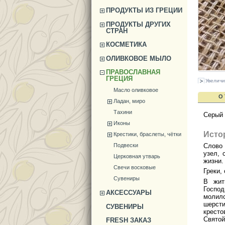
ПРОДУКТЫ ИЗ ГРЕЦИИ
ПРОДУКТЫ ДРУГИХ
СТРАН
КОСМЕТИКА
ОЛИВКОВОЕ МЫЛО
ПРАВОСЛАВНАЯ
ГРЕЦИЯ
Увеличи
Масло оливковое
О
Ладан, миро
Тахини
Серый
Иконы
Исто
Крестики, браслеты, чётки
Слов
Подвески
узел, 
Церковная утварь
жизни.
Свечи восковые
Греки,
Сувениры
В жит
Господ
АКСЕССУАРЫ
молил
шерсти
СУВЕНИРЫ
кресто
Свято
FRESH ЗАКАЗ