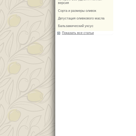
версия
Сорта и размеры оливок
Дегустация оливкового масла
Бальзамический уксус
Показать все статьи