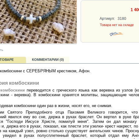
1 40
Артикул:
3180
Товара нет на складе
ть
 ТОВАРЕ
КОММЕНТАРИИ (0)
 комбоскини с СЕРЕБРЯНЫМ крестиком, Афон.
рия комбоскини
о
комбоскини
переводится с греческого языка как веревка из узлов (к
скини - веревка). В комбоскини хранятся молитвы, защищающие чело
 одевая комбоскини один раз в жизни, носят его, не снимая.
ии Святого Преподобного отца Пахомия Великого говорится, что
ний явился ему во сне, держа в руках браслет. Он вертел в руке бр
ся "Господи Иисусе Христе, помилуй меня". Затем он дал монаху 
 и, держа его в руках, показал, как плести эти узелки- крест накрест, по
в на каждый узел, ровно столько существует ангельских чинов. Просн
й увидел в руках полусплетенный браслет, который отдал ему Анг