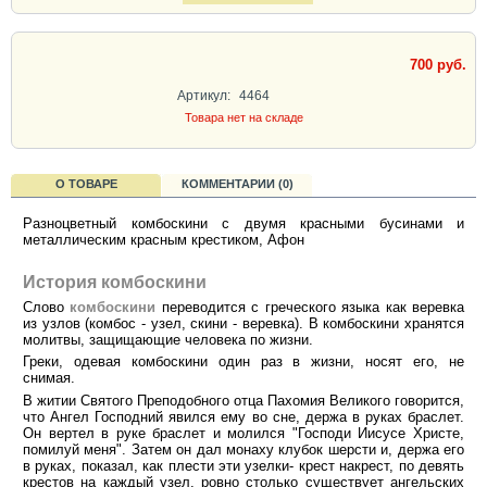
700 руб.
Артикул:
4464
Товара нет на складе
О ТОВАРЕ
КОММЕНТАРИИ (0)
Разноцветный комбоскини с двумя красными бусинами и
металлическим красным крестиком, Афон
История комбоскини
Слово
комбоскини
переводится с греческого языка как веревка
из узлов (комбос - узел, скини - веревка). В комбоскини хранятся
молитвы, защищающие человека по жизни.
Греки, одевая комбоскини один раз в жизни, носят его, не
снимая.
В житии Святого Преподобного отца Пахомия Великого говорится,
что Ангел Господний явился ему во сне, держа в руках браслет.
Он вертел в руке браслет и молился "Господи Иисусе Христе,
помилуй меня". Затем он дал монаху клубок шерсти и, держа его
в руках, показал, как плести эти узелки- крест накрест, по девять
крестов на каждый узел, ровно столько существует ангельских