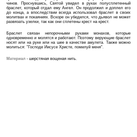
чинов. Проснувшись, Святой увидел в руках полусплетенный
браслет, который отдал ему Ангел. Он продолжил и доплел его
до конца, а впоследствии всегда использовал браслет в своих
молитвах и покаяниях. Вскоре он убедился, что дьявол не может
развязать узелки, так как они сплетены крест на крест.
Браслет связан непорочными руками монахов, которые
одновременно и молятся и работают. Поэтому верующие браслет
носят или на руке или на шее в качестве амулета. Также можно
молиться: "Господе Иисусе Христе, помилуй меня".
Материал
- шерстяная вощеная нить.