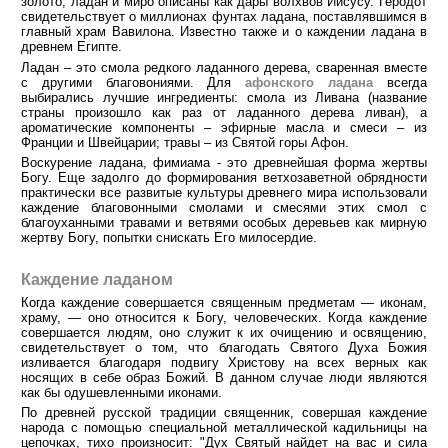
золото, ладан и миро описаны как дары волхвов Иисусу. Геродот
свидетельствует о миллионах фунтах ладана, поставлявшимся в
главный храм Вавилона. Известно также и о каждении ладана в
древнем Египте.
Ладан – это смола редкого ладанного дерева, сваренная вместе
с другими благовониями. Для
афонского ладана
всегда
выбирались лучшие ингредиенты: смола из Ливана (название
страны произошло как раз от ладанного дерева ливан), а
ароматические компоненты – эфирные масла и смеси – из
Франции и Швейцарии; травы – из Святой горы Афон.
Воскурение ладана, фимиама - это древнейшая форма жертвы
Богу. Еще задолго до формирования ветхозаветной обрядности
практически все развитые культуры древнего мира использовали
каждение благовонными смолами и смесями этих смол с
благоуханными травами и ветвями особых деревьев как мирную
жертву Богу, попытки снискать Его милосердие.
Каждение ладаном
Когда каждение совершается священным предметам — иконам,
храму, — оно относится к Богу, человеческих. Когда каждение
совершается людям, оно служит к их очищению и освящению,
свидетельствует о том, что благодать Святого Духа Божия
изливается благодаря подвигу Христову на всех верных как
носящих в себе образ Божий. В данном случае люди являются
как бы одушевленными иконами.
По древней русской традиции священник, совершая каждение
народа с помощью специальной металлической кадильницы на
цепочках, тихо произносит: "Дух Святый найдет на вас и сила