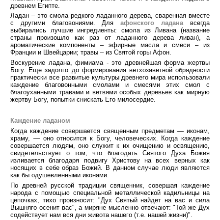
древнем Египте.
Ладан – это смола редкого ладанного дерева, сваренная вместе
с другими благовониями. Для
афонского ладана
всегда
выбирались лучшие ингредиенты: смола из Ливана (название
страны произошло как раз от ладанного дерева ливан), а
ароматические компоненты – эфирные масла и смеси – из
Франции и Швейцарии; травы – из Святой горы Афон.
Воскурение ладана, фимиама - это древнейшая форма жертвы
Богу. Еще задолго до формирования ветхозаветной обрядности
практически все развитые культуры древнего мира использовали
каждение благовонными смолами и смесями этих смол с
благоуханными травами и ветвями особых деревьев как мирную
жертву Богу, попытки снискать Его милосердие.
Каждение ладаном
Когда каждение совершается священным предметам — иконам,
храму, — оно относится к Богу, человеческих. Когда каждение
совершается людям, оно служит к их очищению и освящению,
свидетельствует о том, что благодать Святого Духа Божия
изливается благодаря подвигу Христову на всех верных как
носящих в себе образ Божий. В данном случае люди являются
как бы одушевленными иконами.
По древней русской традиции священник, совершая каждение
народа с помощью специальной металлической кадильницы на
цепочках, тихо произносит: "Дух Святый найдет на вас и сила
Вышняго осенит вас", а миряне мысленно отвечают: "Той же Дух
содействует нам вся дни живота нашего (т.е. нашей жизни)".