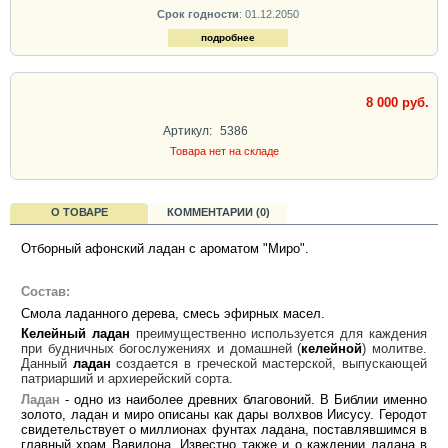
Срок годности
: 01.12.2050
подробнее
8 000 руб.
Артикул:
5386
Товара нет на складе
О ТОВАРЕ
КОММЕНТАРИИ (0)
Отборный афонский ладан с ароматом "Миро".
Состав:
Смола ладанного дерева, смесь эфирных масел.
Келейный
ладан
преимущественно используется для каждения
при будничных богослужениях и домашней (
келейной
) молитве.
Данный
ладан
создается в греческой мастерской, выпускающей
патриарший и архиерейский сорта.
Ладан
- одно из наиболее древних благовоний. В Библии именно
золото, ладан и миро описаны как дары волхвов Иисусу. Геродот
свидетельствует о миллионах фунтах ладана, поставлявшимся в
главный храм Вавилона. Известно также и о каждении ладана в