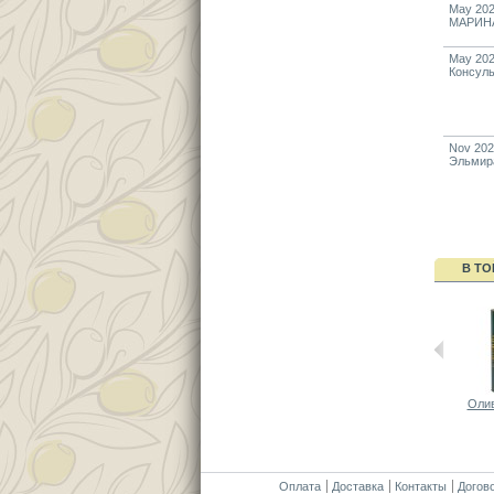
May 20
МАРИН
May 20
Консуль
Nov 20
Эльмир
В ТО
Олив
Оплата
Доставка
Контакты
Догов