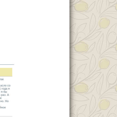
так
масло со
 года я
 я бы
 раз. А
ее
чно. Но
йное