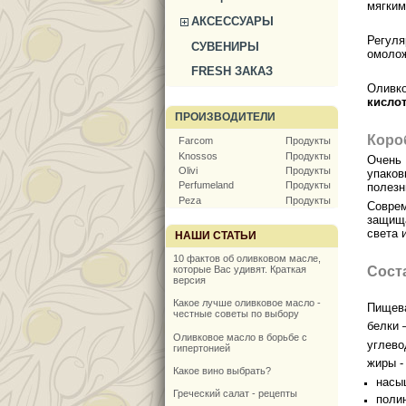
мягким
АКСЕССУАРЫ
Регуля
СУВЕНИРЫ
омолож
FRESH ЗАКАЗ
Олив
кисло
ПРОИЗВОДИТЕЛИ
Короб
Farcom
Продукты
Knossos
Продукты
Очень 
Olivi
Продукты
упаков
Perfumeland
Продукты
полезн
Peza
Продукты
Совре
защища
света 
НАШИ СТАТЬИ
10 фактов об оливковом масле,
Сост
которые Вас удивят. Краткая
версия
Какое лучше оливковое масло -
Пищева
честные советы по выбору
белки –
Оливковое масло в борьбе с
углево
гипертонией
жиры - 
Какое вино выбрать?
насы
Греческий салат - рецепты
поли