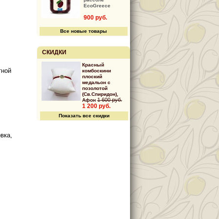
EcoGreece
900 руб.
Все новые товары
СКИДКИ
Красный
тной
комбоскини
плоский
медальон с
позолотой
(Св.Спиридон),
1 600 руб.
Афон
1 200 руб.
Показать все скидки
вка,