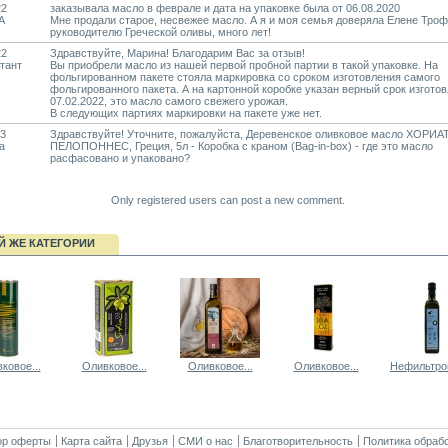
22
заказывала масло в феврале и дата на упаковке была от 06.08.2020
А
Мне продали старое, несвежее масло. А я и моя семья доверяла Елене Тро
руководителю Греческой оливы, много лет!
22
Здравствуйте, Марина! Благодарим Вас за отзыв!
тант
Вы приобрели масло из нашей первой пробной партии в такой упаковке. На
фольгированном пакете стояла маркировка со сроком изготовления самого
фольгированного пакета. А на картонной коробке указан верный срок изготов
07.02.2022, это масло самого свежего урожая.
В следующих партиях маркировки на пакете уже нет.
23
Здравствуйте! Уточните, пожалуйста, Деревенское оливковое масло ХОРИ
а
ПЕЛОПОННЕС, Греция, 5л - Коробка с краном (Bag-in-box) - где это масло
расфасовано и упаковано?
Only registered users can post a new comment.
Й ЖЕ КАТЕГОРИИ
ковое...
Оливковое...
Оливковое...
Оливковое...
Нефильтров
ор оферты
Карта сайта
Друзья
СМИ о нас
Благотворительность
Политика обраб