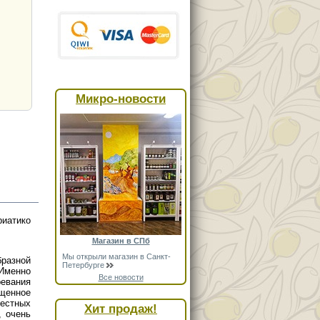
Микро-новости
риатико
Магазин в СПб
Мы открыли магазин в Санкт-
бразной
Петербурге
Именно
Все новости
евания
щенное
естных
Хит продаж!
, очень