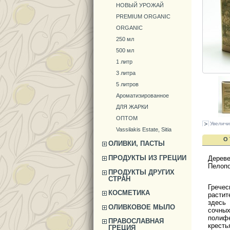
НОВЫЙ УРОЖАЙ
PREMIUM ORGANIC
ORGANIC
250 мл
500 мл
1 литр
3 литра
5 литров
Ароматизированное
ДЛЯ ЖАРКИ
ОПТОМ
Увеличи
Vassilakis Estate, Sitia
О
ОЛИВКИ, ПАСТЫ
ПРОДУКТЫ ИЗ ГРЕЦИИ
Дереве
Пелопо
ПРОДУКТЫ ДРУГИХ
СТРАН
Гречес
КОСМЕТИКА
расти
здесь
ОЛИВКОВОЕ МЫЛО
сочны
полиф
ПРАВОСЛАВНАЯ
кресть
ГРЕЦИЯ