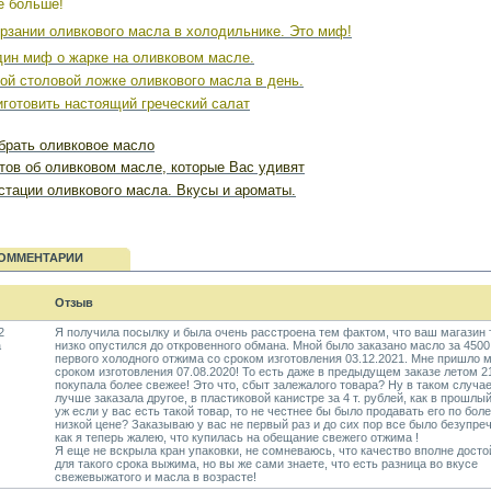
е больше!
рзании оливкового масла в холодильнике. Это миф!
ин миф о жарке на оливковом масле.
ой столовой ложке оливкового масла в день.
иготовить настоящий греческий салат
брать оливковое масло
тов об оливковом масле, которые Вас удивят
стации оливкового масла. Вкусы и ароматы.
ОММЕНТАРИИ
Отзыв
2
Я получила посылку и была очень расстроена тем фактом, что ваш магазин 
а
низко опустился до откровенного обмана. Мной было заказано масло за 4500
первого холодного отжима со сроком изготовления 03.12.2021. Мне пришло 
сроком изготовления 07.08.2020! То есть даже в предыдущем заказе летом 21
покупала более свежее! Это что, сбыт залежалого товара? Ну в таком случае
лучше заказала другое, в пластиковой канистре за 4 т. рублей, как в прошлый
уж если у вас есть такой товар, то не честнее бы было продавать его по бол
низкой цене? Заказываю у вас не первый раз и до сих пор все было безупре
как я теперь жалею, что купилась на обещание свежего отжима !
Я еще не вскрыла кран упаковки, не сомневаюсь, что качество вполне досто
для такого срока выжима, но вы же сами знаете, что есть разница во вкусе
свежевыжатого и масла в возрасте!