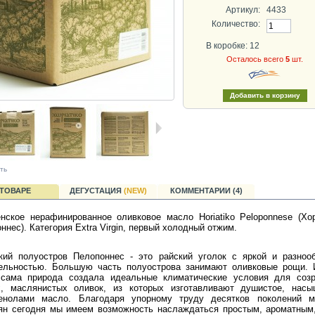
Артикул:
4433
Количество:
В коробке: 12
Осталось всего
5
шт.
ть
 ТОВАРЕ
ДЕГУСТАЦИЯ
(NEW)
КОММЕНТАРИИ (4)
нское нерафинированное оливковое масло Horiatiko Peloponnese (Хо
ннес). Категория Extra Virgin, первый холодный отжим.
кий полуостров Пелопоннес - это райский уголок с яркой и разноо
тельностью. Большую часть полуострова занимают оливковые рощи. 
 сама природа создала идеальные климатические условия для созр
х, маслянистых оливок, из которых изготавливают душистое, насы
енолами масло. Благодаря упорному труду десятков поколений м
ян сегодня мы имеем возможность наслаждаться простым, ароматным