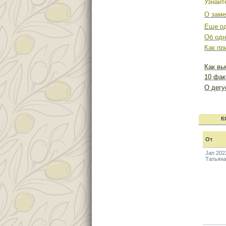
Узнайт
О заме
Еще од
Об одн
Как пр
Как вы
10 фак
О дегу
К
От
Jan 202
Татьян