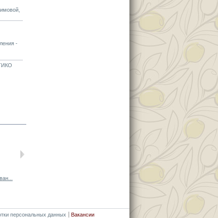
фимовой,
ления -
АТИКО
ан...
Оливковое...
Оливковое...
Нефильтрован...
Нефильтрован..
отки персональных данных
Вакансии