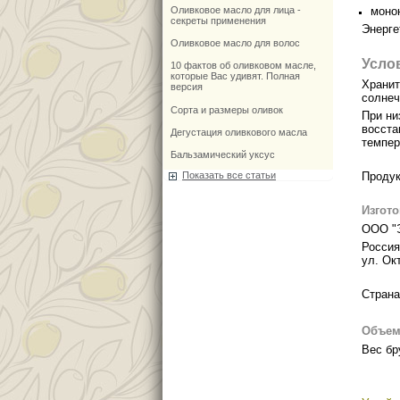
моно
Оливковое масло для лица -
секреты применения
Энерге
Оливковое масло для волос
Усло
10 фактов об оливковом масле,
которые Вас удивят. Полная
Хранит
версия
солнеч
Сорта и размеры оливок
При ни
восста
Дегустация оливкового масла
темпер
Бальзамический уксус
Показать все статьи
Продук
Изгот
ООО "
Россия
ул. Ок
Страна
Объе
Вес бру