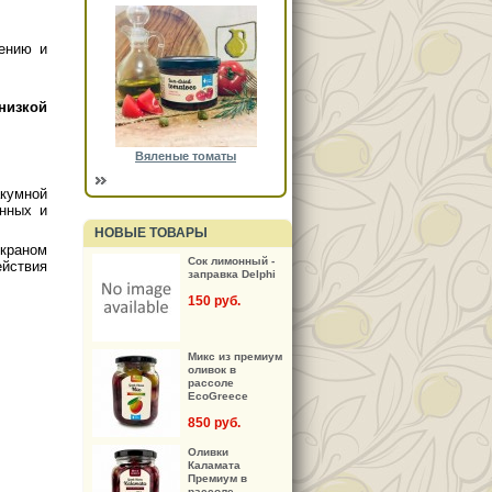
лению и
низкой
Вяленые томаты
акумной
енных и
НОВЫЕ ТОВАРЫ
краном
Сок лимонный -
ействия
заправка Delphi
150 руб.
Микс из премиум
оливок в
рассоле
EcoGreece
850 руб.
Оливки
Каламата
Премиум в
рассоле