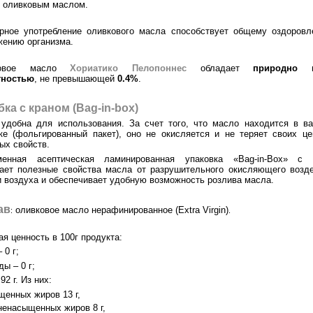
 оливковым маслом.
рное употребление оливкового масла способствует общему оздоров
ению организма.
ковое масло
Хориатико Пелопоннес
обладает
природно 
тностью
, не превышающей
0.4%
.
ка с краном (Bag-in-box)
удобна для использования. За счет того, что масло находится в в
ке (фольгированный пакет), оно не окисляется и не теряет своих ц
ых свойств.
менная асептическая ламинированная упаковка «Bag-in-Box» с 
ет полезные свойства масла от разрушительного окисляющего возд
и воздуха и обеспечивает удобную возможность розлива масла.
ав
оливковое масло нерафинированное (Extra Virgin)
:
.
я ценность в 100г продукта:
 0 г;
ды – 0 г;
92 г. Из них:
щенных жиров 13 г,
ненасыщенных жиров 8 г,