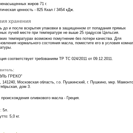
ненасыщенных жиров 71 г.
тическая ценность - 825 Ккал / 3454 кДж.
вия хранения
ь до и после вскрытия упаковки в защищенном от попадания прямых
ных лучей месте при температуре не выше 25 градусов Цельсия.
зких температурах возможно помутнение без потери качества. Для
новления нормального состояния масла, поместите его в условия комна
атуры.
ция соответствует требованиям ТР ТС 024/2011 от 09.12.2011.
овитель
:
ЭЛЬ ГРЕКО"
, 141240, Московская область, г.о. Пушкинский, г. Пушкино, мкр. Мамонто
тябрьская, дом 3.
 происхождения оливкового масла - Греция.
м
: 5л.
тто: 5,0 кг.