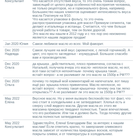
Консультант
Что касается отсутствия вкуса, то это очень тонкий вопрос,
зависящий от целого ряда особенностей восприятия человека,
не только рецепторов, но и гормонального фона, например.
Большинство наших клиентов оценивают интенсивность вкуса
масла Платинум на 9/10.
Что касается упаковки в фольгу, то это очень
распространенная упаковка для масел Премиум-сегмента, так
делают и итальянцы и испанцы. Считается, что чем больше
ручной работы в товаре, тем он более дорогой.
Это масло мы нашли в 2012 году и с тех пор оно неизменно
является нашим лидером продаж!
Jan 2020 Юлия
Самое любимое масло из всех. Мой фаворит.
Dec 2020
Самое лучшее на мой вкус (ароматное, с легкой горчинкой). А
Надежда
цвет, это просто загляденье - изумрудный. Большое спасибо
вам и производителю.
Dec 2020
да крышка , действительно, плохо привинчена, согласна с
Ольга
Натальей, получила вчера это масло- неплохое масло, но вот,
всё-таки остаётся непонятным- почему крышка такая.....
встаёт вопрос- а не разливают ли это масло за 1500р в РФ???
Dec 2020
почему-то первый мой комментарий не напечатали. вот пишу
Ольга
ещё раз :крышка плохо привинчена. Масло неплохое, но
встаёт вопрос - почему такая крышечка- почему она так легко
открылась?? А не разливают ли это масло за 1500р в РФ??
May 2022
Вкусное масло. Но у меня вызвало беспокойство тот факт, что
Елена
оно стоит в холодильнике а не затвердевает. Хлопья есть и
сверху слой жидкого масла. Другие масла из этого же
магазина прекрасно твердеют полностью. Такое впечатление,
что его разбавили. Или так и должно быть. Тогда почему другие
масла полностью затвердевают.
May 2022
Здравствуйте, Елена! Благодарим Вас за интерес к нашим
Консультант
маслам! Если ответить кратко, то замерзание оливкового
масла зависит от количества природных восков, которым
покрыты оливки, и от температуры в холодильнике.