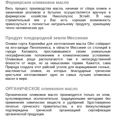
Фермерское оливковое масло
Весь процесс производства масла, начиная от сбора оливок и
заканчивая розливом в бутылки, осуществляется вручную в
фермерском хозяйстве Николопулос Эстейт. В наш
стремительный век у Вас есть хорошая возможность
прикоснуться к полностью натуральному продукту, хранящему
тепло человеческих рук.
Продукт плодородной земли Мессинии
Оливки сорта Коронейки для изготовления масла Olivi собирают
на юго-западе Пелопоннеса, в области Мессиния со столицей в
городе Каламата, прославившемся своим уникальным
географическим положением и климатическими условиями.
Оливковые рощи располагаются там в непосредственной
близости от моря, но за невысокими горами. Кажется, сама
Природа создала этот райский уголок для выращивания сочных,
маслянистых оливок, из которых благодарные греческие
крестьяне изготавливают одно из самых лучших оливковых
масел в мире.
ОРГАНИЧЕСКОЕ оливковое масло
Органическое оливковое масло производится только из олив,
культивируемых исключительно традиционными методами без
применения химических веществ и удобрений. Удостоверенно
печатью греческого правительства, а его биокультивация
подтверждена греческой организацией сертификации
органической продукции.