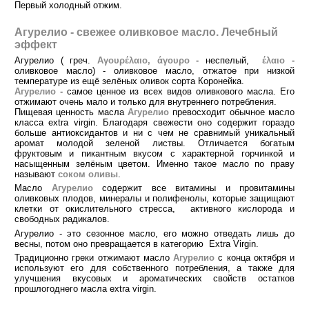
Первый холодный отжим.
Агурелио - свежее оливковое масло. Лечебный
эффект
Агурелио ( греч.
Αγουρέλαιο, άγουρο
- неспелый,
έλαιο
-
оливковое масло) - оливковое масло, отжатое при низкой
температуре из ещё зелёных оливок сорта Коронейка.
Агурелио
- самое ценное из всех видов оливкового масла. Его
отжимают очень мало и только для внутреннего потребления.
Пищевая ценность масла
Агурелио
превосходит обычное масло
класса extra virgin. Благодаря свежести оно содержит гораздо
больше антиоксидантов и ни с чем не сравнимый уникальный
аромат молодой зеленой листвы. Отличается богатым
фруктовым и пикантным вкусом с характерной горчинкой и
насыщенным зелёным цветом. Именно такое масло по праву
называют
соком оливы
.
Масло
Агурелио
содержит все витамины и провитамины
оливковых плодов, минералы и полифенолы, которые защищают
клетки от окислительного стресса, активного кислорода и
свободных радикалов.
Агурелио - это сезонное масло, его можно отведать лишь до
весны, потом оно превращается в категорию Extra Virgin.
Традиционно греки отжимают масло
Агурелио
с конца октября и
используют его для собственного потребления, а также для
улучшения вкусовых и ароматических свойств остатков
прошлогоднего масла extra virgin.