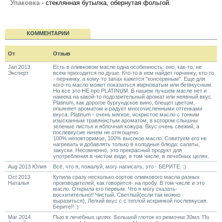
Упаковка
- стеклянная бутылка, обернутая фольгой.
КОММЕНТАРИИ
От
Отзыв
Jan 2013
Есть в оливковом масле одна особенность: оно, как-то, не
Эксперт
всем приходится по душе. Кто-то в нем найдет горчинку, кто-то
- перчинку, а кому-то запах кажется "консервным". Еще для
кого-то масло может показаться жирноватым или безвкусным.
Но все это НЕ про PLATINUM. В нашем лучшем масле нет и
намека на какой-то подозрительный аромат или неявный вкус.
Platinum, как дорогое бургундское вино, блещет цветом,
опьяняет ароматом и радует многочисленными оттенками
вкуса. Platinum - очень мягкое, искристое масло с тонким
изысканным травянистым ароматом, в котором слышны
зеленые листья и яблочная кожура. Вкус очень свежий, а
послевкусие ничем не отягощено.
100% неповторимое, 100% высокое масло. Советуем его не
нагревать и добавлять только в холодные блюда: салаты,
закуски. Несомненно, это прекрасный продукт для
употребления в чистом виде, в том числе, в лечебных целях.
Aug 2013 Юлия
Всё, что я, пожалуй, могу написать, это - БЕРИТЕ. :)
Oct 2013
Купила сразу несколько сортов оливкового масла разных
Наталья
производителей, как говорится- на пробу. В том числе и это
масло. Открыла его первым. Что я могу сказать-
восхитительно!! Чистый, Светлый(если так можно
выразиться), Легкий вкус с с теплой искринкой послевкусия.
Берите!! :)
Mar 2014
Пью в лечебных целях. Большой глоток из рюмочки 30мл. По