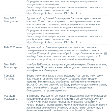
Определить качество масла по принципу замерзания в
холодильнике невозможно.
Более подробно вопрос о замерзании оливкового масла мы
разобрали в статье на нашем сайте:
https://www.grekoliva.ru/content/47-olive-frost
May 2022
Здравствуйте, Елена! Благодарим Вас за интерес к нашим
Консультант
маслам! Если ответить кратко, то замерзание оливкового
масла зависит от количества природных восков, которым
покрыты оливки, и от температуры в холодильнике.
Определить качество масла по принципу замерзания в
холодильнике невозможно.
Более подробно вопрос о замерзании оливкового масла мы
разобрали в статье на нашем сайте:
https://www.grekoliva.ru/content/47-olive-frost
Feb 2023 Анна
Здравствуйте. Заказала данное масло после того как в
телеграмме прорекламировали масло из зелёных оливок.
Ноябрь 22 года. А пришло ноябрь 21 года. Очень не приятно (((
вообще 3 месяца осталось до конца его срока годности. А
хотелось попробовать этот хваленый волшебный вкус
Dec 2023
Ноябрь 2023 месяц выпуска, в декабре открыл.Очень вкусное,
Владимир
ароматное.Полезного в нем сейчас достаточно:и восков и
полифенолов.Благодарю.
Feb 2024
Вчера получила заказ с этим маслом. Постоянно покупаю у
Татьяна
Вас нефильтованное масло других видов. Меня трудно
удивить. Но это масло особенное, действительно именно
фрэш. Огромное спасибо за Вашу работу по доставке в страну
этого волшебного продукта ! И, конечно, сердечная
благодарность производителям !
Mar 2026
В интернет магазине Греческая олива купила масло оливковое
Маргарита
нерафинированное высшего качества органическое ОЛИВИ
ПЛАТИНУМ 0.2% ориентируясь на описание на сайте, что
«весь процесс производства масла, начиная от сбора оливок и
заканчивая розливом в бутылки, осуществляется вручную в
фермерском хозяйстве Николопулос Эстейт» Однако