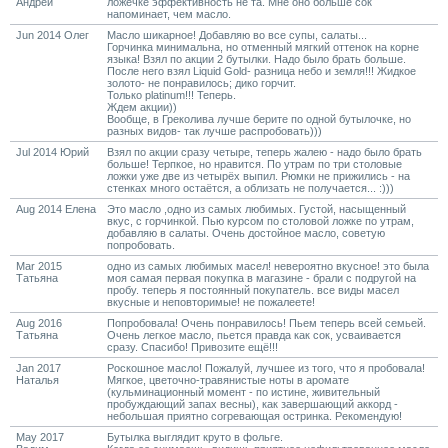
Андрей
ложечке эффективность не та. Мне оно больше сок
напоминает, чем масло.
Jun 2014 Олег
Масло шикарное! Добавляю во все супы, салаты...
Горчинка минимальна, но отменный мягкий оттенок на корне
языка! Взял по акции 2 бутылки. Надо было брать больше.
После него взял Liquid Gold- разница небо и земля!!! Жидкое
золото- не понравилось; дико горчит.
Только platinum!!! Теперь.
Ждем акции))
Вообще, в Греколива лучше берите по одной бутылочке, но
разных видов- так лучше распробовать)))
Jul 2014 Юрий
Взял по акции сразу четыре, теперь жалею - надо было брать
больше! Терпкое, но нравится. По утрам по три столовые
ложки уже две из четырёх выпил. Рюмки не прижились - на
стенках много остаётся, а облизать не получается... :)))
Aug 2014 Елена
Это масло ,одно из самых любимых. Густой, насыщенный
вкус, с горчинкой. Пью курсом по столовой ложке по утрам,
добавляю в салаты. Очень достойное масло, советую
попробовать.
Mar 2015
одно из самых любимых масел! невероятно вкусное! это была
Татьяна
моя самая первая покупка в магазине - брали с подругой на
пробу. теперь я постоянный покупатель. все виды масел
вкусные и неповторимые! не пожалеете!
Aug 2016
Попробовала! Очень понравилось! Пьем теперь всей семьей.
Татьяна
Очень легкое масло, пьется правда как сок, усваивается
сразу. Спасибо! Привозите ещё!!!
Jan 2017
Роскошное масло! Пожалуй, лучшее из того, что я пробовала!
Наталья
Мягкое, цветочно-травянистые ноты в аромате
(кульминационный момент - по истине, живительный
пробуждающий запах весны), как завершающий аккорд -
небольшая приятно согревающая остринка. Рекомендую!
May 2017
Бутылка выглядит круто в фольге.