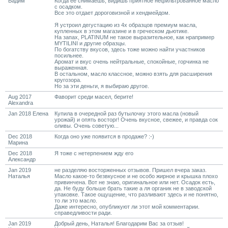
Вадим
Когда ее снимаешь, видишь приятное нефильтрованное масло
с осадком.
Все это отдает дороговизной и хендмейдом.
Я устроил дегустацию из 4х образцов премиум масла,
купленных в этом магазине и в греческом дьютике.
На запах, PLATINUM не такое выразительное, как нрапример
MYTILINI и другие образцы.
По богатству вкусов, здесь тоже можно найти участников
посильнее.
Аромат и вкус очень нейтральные, спокойные, горчинка не
выраженная.
В остальном, масло классное, можно взять для расширения
кругозора.
Но за эти деньги, я выбираю другое.
Aug 2017
Фаворит среди масел, берите!
Alexandra
Jan 2018 Елена
Купила в очередной раз бутылочку этого масла (новый
урожай) и опять восторг! Очень вкусное, свежее, и правда сок
оливы. Очень советую...
Dec 2018
Когда оно уже появится в продаже? :-)
Марина
Dec 2018
Я тоже с нетерпением жду его
Александр
Jan 2019
не разделяю восторженных отзывов. Пришел вчера заказ.
Наталья
Масло какое-то безвкусное и не особо жирное и крышка плохо
привинчена. Вот не знаю, оригинальное или нет. Осадок есть,
да. Не буду больше брать такие а ля органик не в заводской
упаковке. Такое ощущение, что разливают здесь и не понятно,
то ли это масло.
Даже интересно, опубликуют ли этот мой комментарии.
справедливости ради.
Jan 2019
Добрый день, Наталья! Благодарим Вас за отзыв!