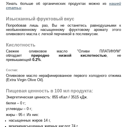
Узнать больше об органических продуктах можно из
нашей
статьи
.
Изысканный фруктовый вкус
Попробовав лишь раз, Вы не останетесь равнодушными к
необыкновенному насыщенному фруктовому аромату этого
оливкового масла с легкой перчинкой в послевкусии.
Кислотность
Свежее оливковое масло "Оливи ПЛАТИНУМ"
обладает
природно низкой кислотностью
, не
превышающей
0.2%
.
Состав
:
Оливковое масло нерафинированное первого холодного отжима
(Extra Virgin Olive Oil)
.
Пищевая ценность в 100 мл продукта:
Энергетическая ценность: 855 кКал / 3515 кДж.
белки – 0 г;
углеводы – 0 г;
жиры - 95 г. Из них:
насыщенных жиров 14 г,
мононенасыщенных жирных кислот 74 г,