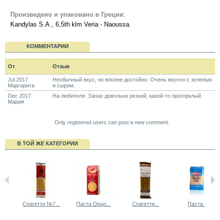
Произведено и упаковано в Греции
:
Kandylas S.A.,
6,5th klm Veria - Naoussa.
КОММЕНТАРИИ
От
Отзыв
Jul 2017
Необычный вкус, но вполне достойно. Очень вкусно с зеленью
Маргарита
и сыром.
Dec 2017
На любителя. Запах довольно резкий, какой-то прогорклый.
Мария
Only registered users can post a new comment.
В ТОЙ ЖЕ КАТЕГОРИИ
Спагетти №7...
Паста Орцо...
Спагетти...
Паста...