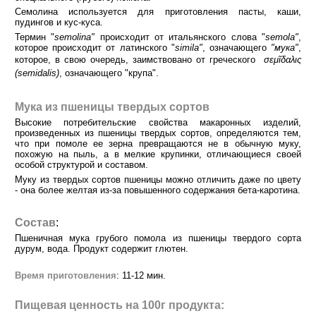
Семолина используется для приготовления пасты, каши,
пудингов и кус-куса.
Термин "
semolina"
происходит от итальянского слова "
semola"
,
которое происходит от латинского "
simila"
, означающего
"мука"
,
которое, в свою очередь, заимствовано от греческого
σεμῖδαλις
(semidalis)
, означающего
"крупа
"
.
Мука из пшеницы твердых сортов
Высокие потребительские свойства макаронных изделий,
произведенных из пшеницы твердых сортов, определяются тем,
что при помоле ее зерна превращаются не в обычную муку,
похожую на пыль, а в мелкие крупинки, отличающиеся своей
особой структурой и составом.
Муку из твердых сортов пшеницы можно отличить даже по цвету
- она более желтая из-за повышенного содержания бета-каротина.
Состав
:
Пшеничная мука грубого помола из пшеницы твердого сорта
дурум, вода. Продукт содержит глютен.
Время приготовления
: 11-12 мин.
Пищевая ценность на 100г продукта: