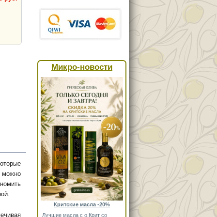
Микро-новости
оторые
о можно
ономить
ной.
Критские масла -20%
печивая
Лучшие масла с о.Крит со