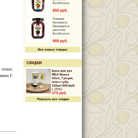
EcoGreece
850 руб.
Оливки
Каламата
Премиум в
рассоле
EcoGreece
900 руб.
Все новые товары
СКИДКИ
 олеат,
Крем для рук
MEA Natura
амин F,
Olive, Греция,
пласт.туба,
500 руб.
100мл
(-25%)
375 руб.
Показать все скидки