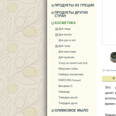
ПРОДУКТЫ ИЗ ГРЕЦИИ
ПРОДУКТЫ ДРУГИХ
СТРАН
КОСМЕТИКА
Для лица
Для волос
Для рук и ног
Для тела
Для массажа
Для мужчин
Уход за полостью рта
Морские губки
Увеличи
Наборы косметики
О
FARCOM
(Греция)
Витамин С
Это 
Лаванда
ценят
Твердое мыло
исполь
Твердые духи
время 
ОЛИВКОВОЕ МЫЛО
Уникал