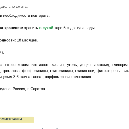
ательно смыть.
и необходимости повторить.
ия хранения:
хранить
в сухой
таре без доступа воды.
одности:
18 месяцев.
 г.
в:
натрия кокоил изетионат, каолин, уголь, децил глюкозид, глицерил
, трегалоза, фосфолипиды, гликолипиды, глицин сои, фитостеролы, вит
ицерил-3 бетаинат ацеат, парфюмерная композиция
едено: Россия, г. Саратов
ОММЕНТАРИИ