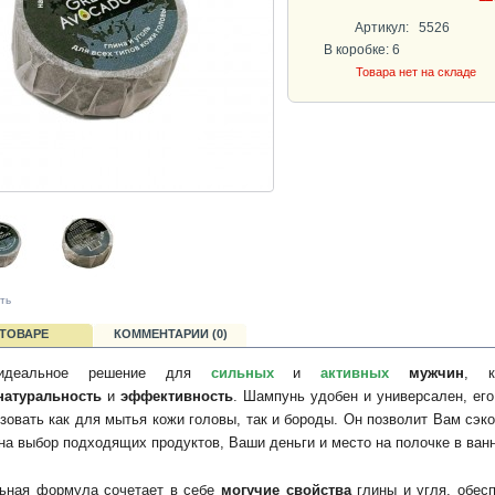
Артикул:
5526
В коробке: 6
Товара нет на складе
ть
 ТОВАРЕ
КОММЕНТАРИИ (0)
идеальное решение для
сильных
и
активных
мужчин
, к
натуральность
и
эффективность
. Шампунь удобен и универсален, ег
зовать как для мытья кожи головы, так и бороды. Он позволит Вам сэк
на выбор подходящих продуктов, Ваши деньги и место на полочке в ван
ьная формула сочетает в себе
могучие свойства
глины и угля, обес