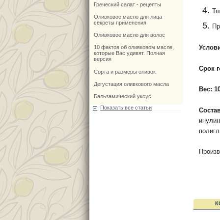
Греческий салат - рецепты
Тщ
Оливковое масло для лица -
секреты применения
Пр
Оливковое масло для волос
Услов
10 фактов об оливковом масле,
которые Вас удивят. Полная
версия
Срок г
Сорта и размеры оливок
Дегустация оливкового масла
Вес: 10
Бальзамический уксус
Показать все статьи
Соста
инулин
полигл
Произв
К