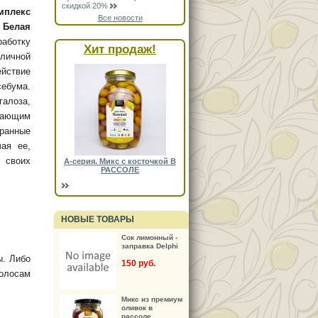
скидкой 20%
мплекс
Все новости
.
Белая
аботку
Хит продаж!
личной
йствие
себума.
алоза,
щающим
бранные
ая ее,
 своих
А-серия. Микс с косточкой В
РАССОЛЕ
НОВЫЕ ТОВАРЫ
Сок лимонный -
заправка Delphi
ы. Либо
150 руб.
волосам
Микс из премиум
оливок в
рассоле