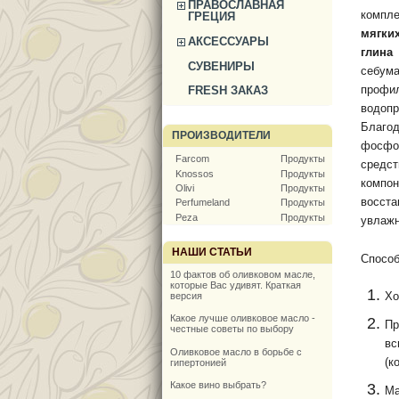
ПРАВОСЛАВНАЯ
компле
ГРЕЦИЯ
мягки
АКСЕССУАРЫ
глина
СУВЕНИРЫ
себум
профи
FRESH ЗАКАЗ
водопр
Благ
ПРОИЗВОДИТЕЛИ
фосфо
Farcom
Продукты
средст
Knossos
Продукты
компо
Olivi
Продукты
восст
Perfumeland
Продукты
Peza
Продукты
увлажн
НАШИ СТАТЬИ
Способ
10 фактов об оливковом масле,
которые Вас удивят. Краткая
Хо
версия
Какое лучше оливковое масло -
Пр
честные советы по выбору
вс
Оливковое масло в борьбе с
(к
гипертонией
Какое вино выбрать?
Ма