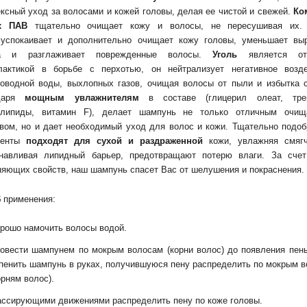
ксный уход за волосами и кожей головы, делая ее чистой и свежей.
Ко
х ПАВ
тщательно очищает кожу и волосы, не пересушивая их
успокаивает и дополнительно очищает кожу головы, уменьшает выр
а и разглаживает поврежденные волосы.
Уголь
является от
лактикой в борьбе с перхотью, он нейтрализует негативное возде
оводной воды, выхлопных газов, очищая волосы от пыли и избытка 
одаря
мощным увлажнителям
в составе (глицерил олеат, трег
липиды, витамин F), делает шампунь не только отличным очи
вом, но и дает необходимый уход для волос и кожи. Тщательно подо
ненты
подходят для сухой и раздраженной
кожи, увлажняя смягч
анавливая липидный барьер, предотвращают потерю влаги. За счет
яющих свойств, наш шампунь спасет Вас от шелушения и покраснения.
 применения:
рошо намочить волосы водой.
овести шампунем по мокрым волосам (корни волос) до появления пен
пенить шампунь в руках, получившуюся пену распределить по мокрым 
орням волос).
ссирующими движениями распределить пену по коже головы.