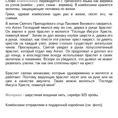
Слово
комбоскини
переводится с греческого языка как веревка
из узлов (комбос - узел, скини - веревка). В комбоскини хранятся
молитвы, защищающие человека по жизни.
Греки, одевая комбоскини один раз в жизни, носят его, не
снимая.
В житии Святого Преподобного отца Пахомия Великого говорится,
что Ангел Господний явился ему во сне, держа в руках браслет.
Он вертел в руке браслет и молился "Господи Иисусе Христе,
помилуй меня". Затем он дал монаху клубок шерсти и, держа его
в руках, показал, как плести эти узелки- крест накрест, по девять
крестов на каждый узел, ровно столько существует ангельских
чинов. Проснувшись, Святой увидел в руках полусплетенный
браслет, который отдал ему Ангел. Он продолжил и доплел его
до конца, а впоследствии всегда использовал браслет в своих
молитвах и покаяниях. Вскоре он убедился, что дьявол не может
развязать узелки, так как они сплетены крест на крест.
Браслет связан монахами, которые одновременно и молятся и
работают. Поэтому верующие браслет носят или на руке или на
шее в качестве амулета. Также можно молиться: "Господе
Иисусе Христе, помилуй меня".
Материал
- шерстяная вощеная нить,
с
еребро 925 пробы.
Комбоскини отправляем в подарочной коробочке (см. фото).