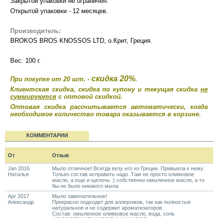
Закрытой упаковки не ограничен.
Открытой упаковки - 12 месяцев.
Производитель:
BROKOS BROS KNOSSOS LTD, о.Крит, Греция
.
Вес: 100 г.
скидка 20%
При покупке от 20 шт. -
.
Клиентская скидка, скидка по купону и текущая скидка
не
суммируются
с оптовой скидкой.
Оптовая скидка рассчитывается автоматически, когда
необходимое количество товара оказывается в корзине.
КОММЕНТАРИИ
От
Отзыв
Jan 2016
Мыло отличное! Всегда везу его из Греции. Привыкла к нему.
Наталья
Только состав исправить надо. Там не просто оливковое
масло, а еще и щелочь :) собственно омыленное масло, а то
бы не было никакого мыла
Apr 2017
Мыло замечательное!
Александр
Прекрасно подходит для аллергиков, так как полностью
натуральное и не содержит ароматизаторов.
Состав: омыленное оливковое масло, вода, соль