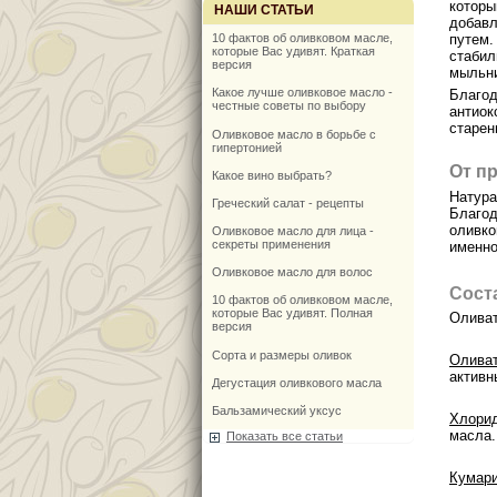
которы
НАШИ СТАТЬИ
добавл
путем
10 фактов об оливковом масле,
которые Вас удивят. Краткая
стабил
версия
мыльн
Какое лучше оливковое масло -
Благо
честные советы по выбору
антиок
старен
Оливковое масло в борьбе с
гипертонией
От п
Какое вино выбрать?
Натур
Греческий салат - рецепты
Благо
оливк
Оливковое масло для лица -
секреты применения
именно
Оливковое масло для волос
Сост
10 фактов об оливковом масле,
которые Вас удивят. Полная
Оливат
версия
Сорта и размеры оливок
Олива
активн
Дегустация оливкового масла
Бальзамический уксус
Хлори
масла.
Показать все статьи
Кумар