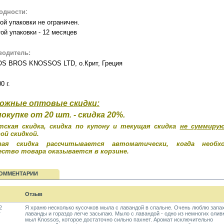
годности
:
ой упаковки не ограничен.
ой упаковки - 12 месяцев
водитель:
S BROS KNOSSOS LTD, о.Крит, Греция
0 г.
ожные оптовые скидки:
покупке от 20 шт. -
скидка 20%
.
тская скидка, скидка по купону и текущая скидка
не суммиру
ой скидкой.
вая скидка рассчитывается автоматически, когда необхо
ество товара оказывается в корзине.
ОММЕНТАРИИ
Отзыв
2
Я храню несколько кусочков мыла с лавандой в спальне. Очень люблю запа
т
лаванды и гораздо легче засыпаю. Мыло с лавандой - одно из немногих оли
мыл Knossos, которое достаточно сильно пахнет. Аромат исключительно