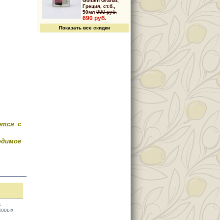
Golden Granat,
Греция, ст.б.,
990 руб.
50мл
690 руб.
Показать все скидки
ются
с
димое
х
вковых