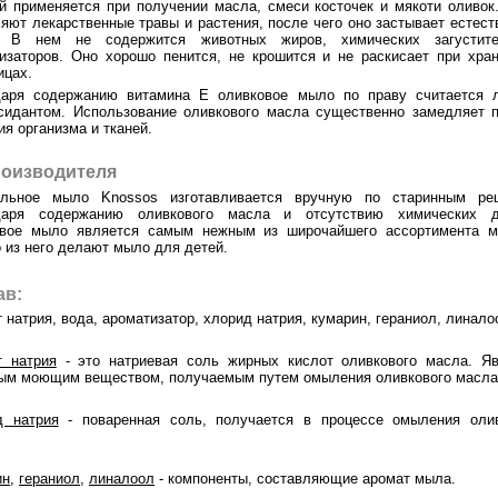
й применяется при получении масла, смеси косточек и мякоти оливок
яют лекарственные травы и растения, после чего оно застывает естес
. В нем не содержится животных жиров, химических загустит
изаторов. Оно хорошо пенится, не крошится и не раскисает при хра
ицах.
даря содержанию витамина Е оливковое мыло по праву считается 
сидантом. Использование оливкового масла существенно замедляет 
ия организма и тканей.
роизводителя
альное мыло Knossos изготавливается вручную по старинным рец
даря содержанию оливкового масла и отсутствию химических д
овое мыло является самым нежным из широчайшего ассортимента м
 из него делают мыло для детей.
ав:
 натрия, вода, ароматизатор, хлорид натрия, кумарин, гераниол, линало
т натрия
- это натриевая соль жирных кислот оливкового масла. Яв
ым моющим веществом, получаемым путем омыления оливкового масла
д натрия
- поваренная соль, получается в процессе омыления олив
ин
,
гераниол
,
линалоол
- компоненты, составляющие аромат мыла.