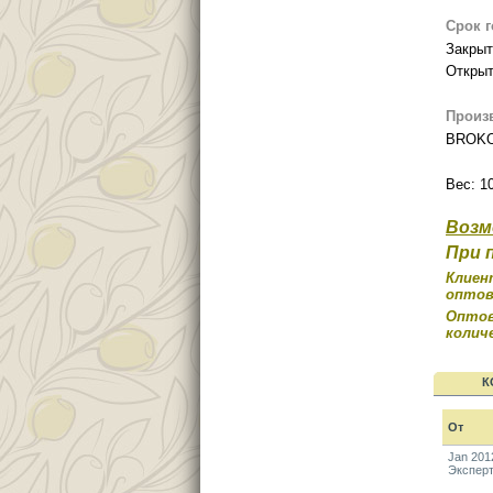
Срок 
Закрыт
Открыт
Произ
BROKO
Вес: 10
Возм
При 
Клиен
оптов
Опто
колич
К
От
Jan 201
Экспер