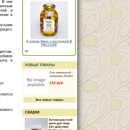
. В нее
твенным
елей и
нении в
лучшим
процесс
А-серия. Микс с косточкой В
РАССОЛЕ
ептам.
обавок
ыла, и
НОВЫЕ ТОВАРЫ
Сок лимонный -
заправка Delphi
150 руб.
ол.
ляется
.
Все новые товары
кового
СКИДКИ
Антивозрастной
крем для лица
24ч действия