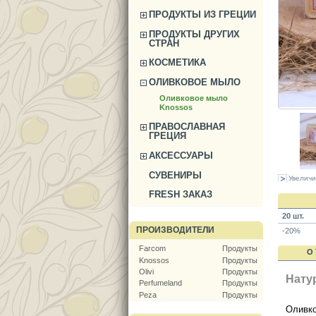
ПРОДУКТЫ ИЗ ГРЕЦИИ
ПРОДУКТЫ ДРУГИХ
СТРАН
КОСМЕТИКА
ОЛИВКОВОЕ МЫЛО
Оливковое мыло
Knossos
ПРАВОСЛАВНАЯ
ГРЕЦИЯ
АКСЕССУАРЫ
СУВЕНИРЫ
Увеличи
FRESH ЗАКАЗ
20 шт.
ПРОИЗВОДИТЕЛИ
-20%
Farcom
Продукты
О
Knossos
Продукты
Olivi
Продукты
Нату
Perfumeland
Продукты
Peza
Продукты
Оливко