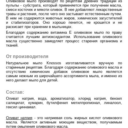
Оливковое мыло производят по рецептам древних традиций из
пульпы - субстрата, который применяется при получении масла,
смеси косточек и мякоти оливок. В нее добавляют лекарственные
травы и растения, после чего оно застывает естественным путем.
В нем не содержится животных жиров, химических загустителей
и стабилизаторов. Оно хорошо пенится, не крошится и не
раскисает при хранении в мыльницах.
Благодаря содержанию витамина Е оливковое мыло по праву
считается лучшим антиоксидантом. Использование оливкового
масла существенно замедляет процесс старения организма и
тканей.
От производителя
Натуральное мыло Knossos изготавливается вручную по
старинным рецептам. Благодаря содержанию оливкового масла и
отсутствию химических добавок оливковое мыло является
самым нежным из широчайшего ассортимента мыла, и именно из
него делают мыло для детей.
Состав:
Оливат натрия, вода, ароматизатор, хлорид натрия, бензил
салицилат, кумарин, бутилфенил метилпропионал, линалоол,
гексил циннамал.
Оливат натрия
- это натриевая соль жирных кислот оливкового
масла. Является активным моющим веществом, получаемым
путем омыления оливкового масла.