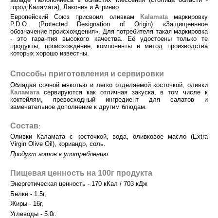
город Каламата), Лакония и Агринио.
Европейский Союз присвоил оливкам
Kalamata
маркировку
P.D.O. (Protected Designation of Origin) «Защищеннное
обозначение происхождения». Для потребителя такая маркировка
- это гарантия высокого качества. Её удостоены только те
продукты, происхождение, компоненты и метод производства
которых хорошо известны.
Способы приготовления и сервировки
Обладая сочной мякотью и легко отделяемой косточкой, оливки
Каламата
сервируются как отличная закуска, в том числе к
коктейлям, превосходный ингредиент для салатов и
замечательное дополнение к другим блюдам.
Состав
:
Оливки Каламата с косточкой, вода, оливковое масло (Extra
Virgin Olive Oil), кориандр, соль.
Продукт готов к употреблению.
Пищевая ценность на 100г продукта
Энергетическая ценность - 170 кКал / 703 кДж
Белки - 1.5г,
Жиры - 16г,
Углеводы - 5.0г.