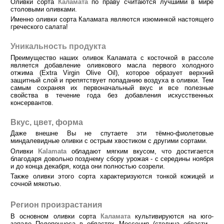
Оливки сорта
Каламата
по праву считаются лучшими в мире
столовыми оливками.
Именно оливки сорта Каламата являются изюминкой настоящего
греческого салата!
Уникальность продукта
Преимущество наших оливок Каламата с косточкой в рассоле
является добавление оливкового масла первого холодного
отжима (Extra Virgin Olive Oil), которое образует верхний
защитный слой и препятствует попаданию воздуха в оливки. Тем
самым сохраняя их первоначальный вкус и все полезные
свойства в течение года без добавления искусственных
консервантов.
Вкус, цвет, форма
Даже внешне Вы не спутаете эти тёмно-фиолетовые
миндалевидные оливки с острым хвостиком с другими сортами.
Оливки
Kalamata
обладают мягким вкусом, что достигается
благодаря довольно позднему сбору урожая - с середины ноября
и до конца декабря, когда они полностью созрели.
Также оливки этого сорта характеризуются тонкой кожицей и
сочной мякотью.
Регион произрастания
В основном оливки сорта
Каламата
культивируются на юго-
западе Пелопоннеса в областях Мессения (столица области -