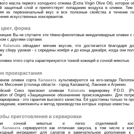
вого масла первого холодного отжима (Extra Virgin Olive Oil), которое о
ий защитный слой и препятствует попаданию воздуха в оливки. Тем
няя их первоначальный вкус и все полезные свойства в течение го
ения искусственных консервантов.
 цвет, форма
нешне Вы не спутаете эти тёмно-фиолетовые миндалевидные оливки с
ком с другими сортами.
ки
Kalamata
обладают мягким вкусом, что достигается благодаря до
му сбору урожая - с середины ноября и до конца декабря, когда они по
и.
оливки этого сорта характеризуются тонкой кожицей и сочной мякотью.
он произрастания
овном оливки сорта
Каламата
культивируются на юго-западе Пелопон
ях Мессения (столица области - город Каламата), Лакония и Агринио.
ейский Союз присвоил оливкам
Kalamata
маркировку P.D.O. (Pro
ation of Origin) «Защищеннное обозначение происхождения». Для потр
маркировка - это гарантия высокого качества. Её удостоены только те пр
ождение, компоненты и метод производства которых хорошо известны.
обы приготовления и сервировки
дая сочной мякотью и легко отделяемой косто
и
Каламата
сервируются как отличная закуска, в том числе к кокт
сходный ингредиент для салатов и замечательное дополнение к 