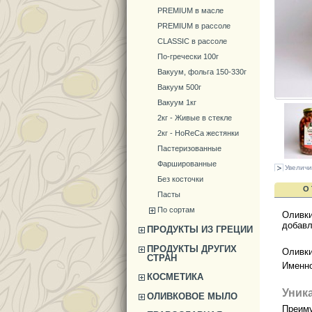
PREMIUM в масле
PREMIUM в рассоле
CLASSIC в рассоле
По-гречески 100г
Вакуум, фольга 150-330г
Вакуум 500г
Вакуум 1кг
2кг - Живые в стекле
2кг - HoReCa жестянки
Пастеризованные
Фаршированные
Увеличи
Без косточки
О
Пасты
По сортам
Оливк
добавл
ПРОДУКТЫ ИЗ ГРЕЦИИ
ПРОДУКТЫ ДРУГИХ
Оливк
СТРАН
Именно
КОСМЕТИКА
Уник
ОЛИВКОВОЕ МЫЛО
Преиму