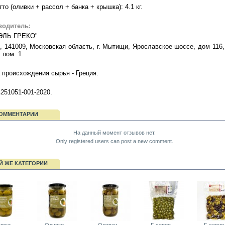
тто (оливки + рассол + банка + крышка): 4.1 кг.
водитель:
ЭЛЬ ГРЕКО"
, 141009, Московская область, г. Мытищи, Ярославское шоссе, дом 116, 
 пом. 1.
 происхождения сырья - Греция.
251051-001-2020.
ОММЕНТАРИИ
На данный момент отзывов нет.
Only registered users can post a new comment.
Й ЖЕ КАТЕГОРИИ
вки,...
Оливки,...
Оливки,...
Г-серия....
Г-серия.