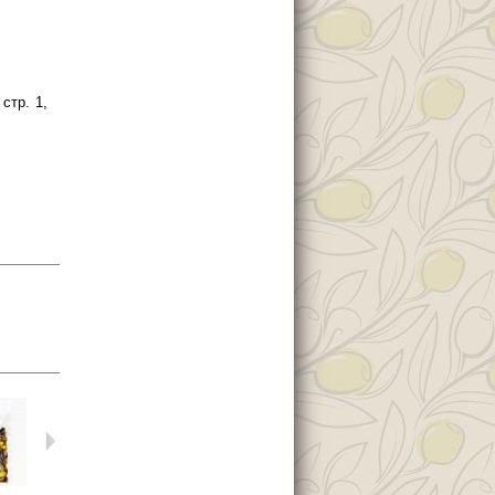
стр. 1,
...
Оливки...
Оливки...
Микс из...
Г-серия....