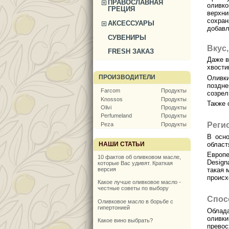
ПРАВОСЛАВНАЯ
оливко
ГРЕЦИЯ
верхн
сохра
АКСЕССУАРЫ
добавл
СУВЕНИРЫ
Вкус,
FRESH ЗАКАЗ
Даже в
хвости
ПРОИЗВОДИТЕЛИ
Олив
поздне
Farcom
Продукты
созрел
Knossos
Продукты
Также 
Olivi
Продукты
Perfumeland
Продукты
Реги
Peza
Продукты
В осн
НАШИ СТАТЬИ
област
Европ
10 фактов об оливковом масле,
Design
которые Вас удивят. Краткая
версия
такая 
происх
Какое лучше оливковое масло -
честные советы по выбору
Спос
Оливковое масло в борьбе с
гипертонией
Обла
оливк
Какое вино выбрать?
прево