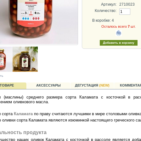
Артикул:
2710023
Количество:
В коробке: 4
Осталось всего
7
шт.
ть
 ТОВАРЕ
АКСЕССУАРЫ
ДЕГУСТАЦИЯ
(NEW)
КОММЕНТАР
и (маслины) среднего размера сорта Каламата с косточкой в рас
ением оливкового масла.
и сорта
Каламата
по праву считаются лучшими в мире столовыми оливк
 оливки сорта Каламата являются изюминкой настоящего греческого са
альность продукта
щество наших оливок Каламата с косточкой в рассоле является доб