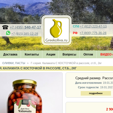
СПб
+7 (812) 223-47-13
+7 (495)
540-47-17
РФ
+7 (800) 775-36-28
+7 (915) 385-12-28
Доставка
Контакты
Акции
Вопросы
Оптом
ВИДЕО
ОЛИВКИ, ПАСТЫ
>
Г-серия. Каламата С КОСТОЧКОЙ в рассоле, ст.б., 2кг
Я. КАЛАМАТА С КОСТОЧКОЙ В РАССОЛЕ, СТ.Б., 2КГ
Средний размер. Рассол
Дата изготовления
: 19.01.2
Срок годности
: 19.01.202
подробнее
2 90