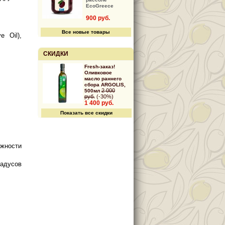
EcoGreece
900 руб.
Все новые товары
e Oil),
СКИДКИ
Fresh-заказ!
Оливковое
масло раннего
сбора ARGOLIS,
2 000
500мл
руб.
(-30%)
1 400 руб.
Показать все скидки
ажности
радусов