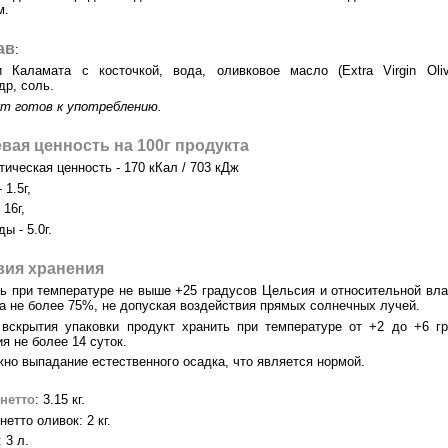
м.
ав
:
 Каламата с косточкой, вода, оливковое масло (Extra Virgin Oliv
др, соль.
кт готов к употреблению.
вая ценность на 100г продукта
тическая ценность - 170 кКал / 703 кДж
 1.5г,
 16г,
ы - 5.0г.
вия хранения
ь при температуре не выше +25 градусов Цельсия и относительной вл
а не более 75%, не допуская воздействия прямых солнечных лучей.
вскрытия упаковки продукт хранить при температуре от +2 до +6 г
я не более 14 суток.
но выпадание естественного осадка, что является нормой.
нетто
: 3.15 кг.
нетто оливок: 2 кг.
 3 л.