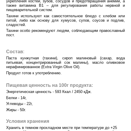
укрепления костей, зубов, сосудов и предотвращения анемии, а
также витамина В1 – для регулирования работы нервной и
пищеварительной систем.
Тахини используют как самостоятельное блюдо с хлебом или
питой, либо как основу для хумусов, супов, соусов и подлив,
сладостей.
Тахини особо рекомендуют людям, соблюдающим православный
пост.
Состав
:
Паста кунжутная (тахини), сироп малиновый (сахар, вода
питьевая, концентрированный сок малины), масло оливковое
нерафинированное (Extra Virgin Olive Oil).
Продукт готов к употреблению.
Пищевая ценность на 100г продукта:
Энергетическая ценность - 593 Ккал / 2450 кДж.
Белки - 14г,
Углеводы - 22г,
Жиры - 50г.
Условия хранения
Хранить в темном прохладном месте при температуре до +25