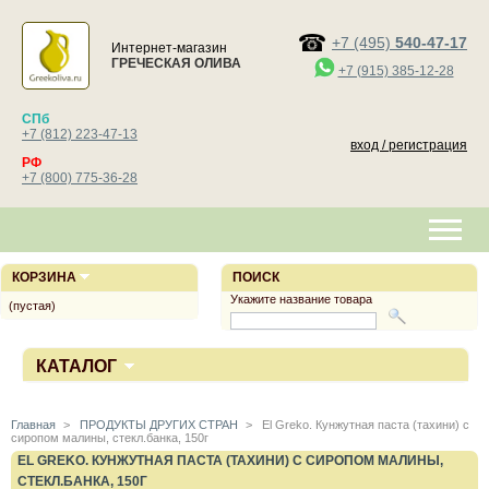
+7 (495)
540-47-17
Интернет-магазин
ГРЕЧЕСКАЯ ОЛИВА
+7 (915) 385-12-28
СПб
+7 (812) 223-47-13
вход / регистрация
РФ
+7 (800) 775-36-28
КОРЗИНА
ПОИСК
Укажите название товара
(пустая)
КАТАЛОГ
Главная
>
ПРОДУКТЫ ДРУГИХ СТРАН
>
El Greko. Кунжутная паста (тахини) с
сиропом малины, стекл.банка, 150г
EL GREKO. КУНЖУТНАЯ ПАСТА (ТАХИНИ) С СИРОПОМ МАЛИНЫ,
СТЕКЛ.БАНКА, 150Г