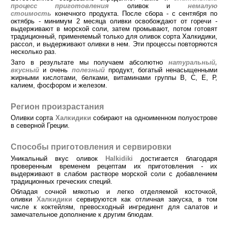
процесс приготовления
оливок и
немалую
стоимость
конечного продукта. После сбора - с сентября по
октябрь - минимум 2 месяца оливки освобождают от горечи -
выдерживают в морской соли, затем промывают, потом готовят
традиционный, применяемый только для оливок сорта Халкидики,
рассол, и выдерживают оливки в нем. Эти процессы повторяются
несколько раз.
Зато в результате мы получаем абсолютно
натуральный,
вкусный
и очень
полезный
продукт, богатый ненасыщенными
жирными кислотами, белками, витаминами группы В, С, Е, Р,
калием, фосфором и железом.
Регион произрастания
Оливки сорта
Халкидики
собирают на одноименном полуострове
в северной Греции.
Способы приготовления и сервировки
Уникальный вкус оливок
Halkidiki
достигается благодаря
проверенным временем рецептам их приготовления - их
выдерживают в слабом растворе морской соли с добавлением
традиционных греческих специй.
Обладая сочной мякотью и легко отделяемой косточкой,
оливки
Халкидики
сервируются как отличная закуска, в том
числе к коктейлям, превосходный ингредиент для салатов и
замечательное дополнение к другим блюдам.