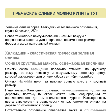
ГРЕЧЕСКИЕ ОЛИВКИ МОЖНО КУПИТЬ ТУТ
Зеленые оливки сорта Халкидики естественного созревания,
крупный размер, 250г.
Новая технология вакуумирования - нежный вакуум с
сохранением рассола для сохранения неизменного размера,
формы и вкуса натуральной оливки.
Халкидики - классическая греческая зеленая
оливка.
Сочная хрустящая мякоть, освежающая кислинка
Оливки сорта
Халкидики
несложно отличить по крупному
размеру, острому хвостику и натуральному зеленому цвету,
который характерен для оливок сбора сентября - октября.
Оливки
Halkidiki
ценят за нежную сочную мяготь и крупный
размер.
Наши оливки Халкидики созревают
естественным путем
на
деревьях, поэтому их окрас может быть неоднородным от
светло-зеленого до темно-оливкового, бурого. Насыщенность
цвета варьируется в зависимости от расположения оливки на
дереве по отношению к солнцу.
Естественное созревание определяет также и
длительный