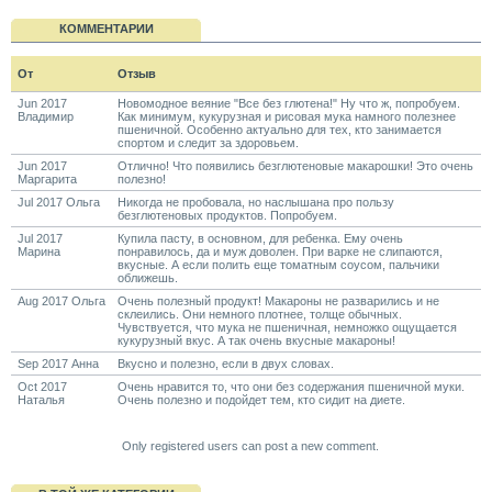
КОММЕНТАРИИ
От
Отзыв
Jun 2017
Новомодное веяние "Все без глютена!" Ну что ж, попробуем.
Владимир
Как минимум, кукурузная и рисовая мука намного полезнее
пшеничной. Особенно актуально для тех, кто занимается
спортом и следит за здоровьем.
Jun 2017
Отлично! Что появились безглютеновые макарошки! Это очень
Маргарита
полезно!
Jul 2017 Ольга
Никогда не пробовала, но наслышана про пользу
безглютеновых продуктов. Попробуем.
Jul 2017
Купила пасту, в основном, для ребенка. Ему очень
Марина
понравилось, да и муж доволен. При варке не слипаются,
вкусные. А если полить еще томатным соусом, пальчики
оближешь.
Aug 2017 Ольга
Очень полезный продукт! Макароны не разварились и не
склеились. Они немного плотнее, толще обычных.
Чувствуется, что мука не пшеничная, немножко ощущается
кукурузный вкус. А так очень вкусные макароны!
Sep 2017 Анна
Вкусно и полезно, если в двух словах.
Oct 2017
Очень нравится то, что они без содержания пшеничной муки.
Наталья
Очень полезно и подойдет тем, кто сидит на диете.
Only registered users can post a new comment.