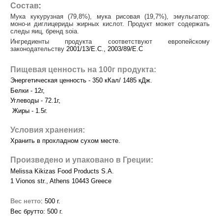
Состав
:
М
ука кукурузная (79,8%), мука рисовая (19,7%), эмульгатор:
моно-и диглицериды жирных кислот. Продукт может содержать
следы яиц, бренд soia.
Ингредиенты продукта соответствуют европейскому
законодательству
2001/13/
E
.
C
., 2003/89/
E
.
C
Пищевая ценность на 100г продукта:
Энергетическая ценность - 350 кКал/ 1485 кДж.
Белки - 12г,
Углеводы - 72.1г,
Жиры - 1.5г.
Условия хранения:
Хранить в прохладном сухом месте.
Произведено и упаковано в Греции:
Melissa Kikizas Food Products S.A.
1 Vionos str., Athens 10443 Greece
Вес нетто
: 500 г.
Вес брутто: 500 г.