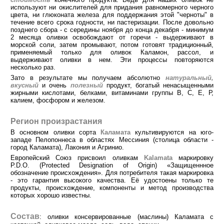
используют ни окислителей для придания равномерного черного
цвета, ни глюконата железа для поддержания этой "черноты" в
течение всего срока годности, ни пастеризации. После довольно
позднего сбора - с середины ноября до конца декабря - минимум
2 месяца оливки освобождают от горечи - выдерживают в
морской соли, затем промывают, потом готовят традиционный,
применяемый только для оливок Каламон, рассол, и
выдерживают оливки в нем. Эти процессы повторяются
несколько раз.
Зато в результате мы получаем абсолютно
натуральный,
вкусный
и очень
полезный
продукт, богатый ненасыщенными
жирными кислотами, белками, витаминами группы В, С, Е, Р,
калием, фосфором и железом.
Регион произрастания
В основном оливки сорта
Каламата
культивируются на юго-
западе Пелопоннеса в областях Мессиния (столица области -
город Каламата), Лакония и Агринио.
Европейский Союз присвоил оливкам
Kalamata
маркировку
P.D.O. (Protected Designation of Origin) «Защищеннное
обозначение происхождения». Для потребителя такая маркировка
- это гарантия высокого качества. Её удостоены только те
продукты, происхождение, компоненты и метод производства
которых хорошо известны.
Состав
: оливки консервированные (маслины) Каламата с