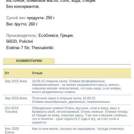
косточкой, оливковое масло, соль, вода, специи.
Без консервантов.
Сухой вес
продукта: 250 г.
Вес брутто: 260 г.
Производитель
: EcoGreece, Греция.
56533, Polichni
Eratiras 7 Str, Thessaloniki.
КОММЕНТАРИИ
От
Отзыв
Sep 2015 Анна
16.09.15 открыла пачку. Оливки безформенные,
перевымоченные - не имеют выраженного вкуса, мякоть
слишком мягкая- впечатление, что ешь кашу, а не оливки,
много раздавленных оливок.
Sep 2015 Анна
Получила заказ и открыла пачку 16.09.15.
Оливки кашеобразные, давленные, перемоченные.
Oct 2018
Обалденные оливки! Очень вкусные, соли в меру, вкус у
Татьяна
Каламата свой, неповторимый. Очень нежные. Оливки теперь
из Греции не вожу, покупаю здесь. Там они слишком соленые,
это и понятно - срок годности 2 года в в/у, за счет соли и
хранятся.
Nov 2020
Как-то мне везло, сколько ни заказывала - всегда отличные.
Елена