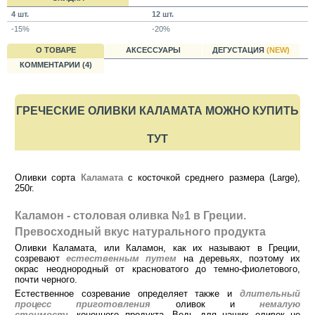
4 шт.
12 шт.
-15%
-20%
О ТОВАРЕ
АКСЕССУАРЫ
ДЕГУСТАЦИЯ
(NEW)
КОММЕНТАРИИ (4)
ГРЕЧЕСКИЕ ОЛИВКИ КАЛАМАТА МОЖНО КУПИТЬ
ТУТ
Оливки сорта
Каламата
с косточкой среднего размера (Large),
250г.
Каламон - столовая оливка №1 в Греции.
Превосходный вкус натурального продукта
Оливки Каламата, или Каламон, как их называют в Греции,
созревают
естественным путем
на деревьях, поэтому их
окрас неоднородный от красноватого до темно-фиолетового,
почти черного.
Естественное созревание определяет также и
длительный
процесс приготовления
оливок и
немалую
стоимость
конечного продукта. Ведь для наших оливок не