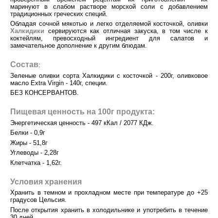
маринуют в слабом растворе морской соли с добавлением
традиционных греческих специй.
Обладая сочной мякотью и легко отделяемой косточкой, оливки
Халкидики
сервируются как отличная закуска, в том числе к
коктейлям, превосходный ингредиент для салатов и
замечательное дополнение к другим блюдам.
Состав
:
Зеленые оливки сорта Халкидики с косточкой - 200г, оливковое
масло Extra Virgin - 140г, специи.
БЕЗ КОНСЕРВАНТОВ.
Пищевая ценность на 100г продукта:
Энергетическая ценность - 497 кКал / 2077 КДж.
Белки - 0,9г
Жиры - 51,8г
Углеводы - 2,28г
Клетчатка - 1,62г.
Условия хранения
Хранить в темном и прохладном месте при температуре до +25
градусов Цельсия.
После открытия хранить в холодильнике и употребить в течение
30 дней.