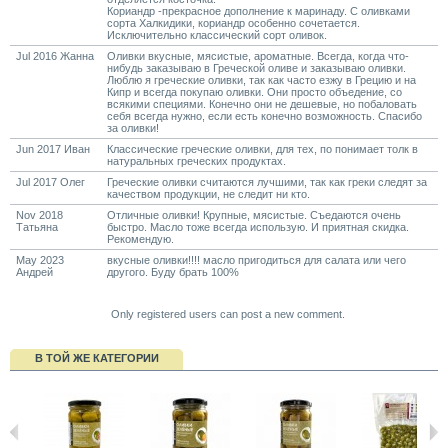
Кориандр -прекрасное дополнение к маринаду. С оливками
сорта Халкидики, кориандр особенно сочетается.
Исключительно классический сорт оливок.
Jul 2016 Жанна
Оливки вкусные, мясистые, ароматные. Всегда, когда что-
нибудь заказываю в Греческой оливе и заказываю оливки.
Люблю я греческие оливки, так как часто езжу в Грецию и на
Кипр и всегда покупаю оливки. Они просто объедение, со
всякими специями. Конечно они не дешевые, но побаловать
себя всегда нужно, если есть конечно возможность. Спасибо
за оливки!
Jun 2017 Иван
Классические греческие оливки, для тех, по понимает толк в
натуральных греческих продуктах.
Jul 2017 Олег
Греческие оливки считаются лучшими, так как греки следят за
качеством продукции, не следит ни кто.
Nov 2018
Отличные оливки! Крупные, мясистые. Съедаются очень
Татьяна
быстро. Масло тоже всегда использую. И приятная скидка.
Рекомендую.
May 2023
вкусные оливки!!!! масло пригодиться для салата или чего
Андрей
другого. Буду брать 100%
Only registered users can post a new comment.
В ТОЙ ЖЕ КАТЕГОРИИ