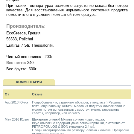
При низких температурах возможно загустение масла без потери
качества. Для восстановления нормального состояния продукта
поместите его в условия комнатной температуры.
Производитель
:
EcoGreece, Греция.
56533, Polichni
Eratiras 7 Str, Thessaloniki.
Чистый вес оливок - 200г.
Вес нетто:
340г.
Вес брутто: 600г.
КОММЕНТАРИИ
От
Отзыв
Aug 2013 Юлия
Попробовала - и, странным образом, втянулась.) Решила
взять еще баночку. Кстати, масло из-под этих оливок вполне
можно потом использовать самостоятельно: заправлять
салаты, например, или на хлеб.
May 2016 Юлия
Шикарные оливки! Мякоть сочная и хрустящая.
Вкус оливок не содержит даже лёгкой горчинки, в отличие от
PETROPOULOS & SON (упаковка 2,4 кг).
Плоды отсортированы по размеру: оливка к оливке. Прекрасно
отделяется косточка.