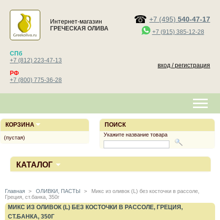
+7 (495)
540-47-17
Интернет-магазин
ГРЕЧЕСКАЯ ОЛИВА
+7 (915) 385-12-28
СПб
+7 (812) 223-47-13
вход / регистрация
РФ
+7 (800) 775-36-28
КОРЗИНА
ПОИСК
Укажите название товара
(пустая)
КАТАЛОГ
Главная
>
ОЛИВКИ, ПАСТЫ
>
Микс из оливок (L) без косточки в рассоле,
Греция, ст.банка, 350г
МИКС ИЗ ОЛИВОК (L) БЕЗ КОСТОЧКИ В РАССОЛЕ, ГРЕЦИЯ,
СТ.БАНКА, 350Г