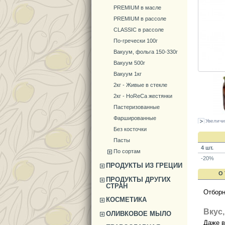
PREMIUM в масле
PREMIUM в рассоле
CLASSIC в рассоле
По-гречески 100г
Вакуум, фольга 150-330г
Вакуум 500г
Вакуум 1кг
2кг - Живые в стекле
2кг - HoReCa жестянки
Пастеризованные
Фаршированные
Увеличи
Без косточки
Пасты
4 шт.
По сортам
-20%
ПРОДУКТЫ ИЗ ГРЕЦИИ
О
ПРОДУКТЫ ДРУГИХ
СТРАН
Отборн
КОСМЕТИКА
Вкус,
ОЛИВКОВОЕ МЫЛО
Даже в