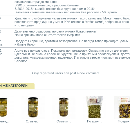
оставалось гораздо меньше.
В 2016г. оливок меньше, а рассола больше.
В 2014-2015г. калибр оливок был крупнее, чем в 2016г.
Вызывает сомнение заявленный вес оливок без рассола - 500 грамм.
7
Удивлён, что отборными называют оливки такого качества. Может мне с банк
й
повезло (что вряд ли), но у меня 90% оливок с "побочками", собранные явно
и то не сразу.
8
Да,очень много рассола, но сами оливки божественны!
Но не зря мой папа считает греков хитрыми.
2
Продукты хорошие, доставка безобразная. Не всегда товар приходит целым
на
и битые банки.
2
А мне все понравилось. Покупала по предзаказу. Оливки по вкусу для меня
на
идеальны! Не сильно соленые, хрустящие, с приятным послевкусием. Доста
довольна, упаковка плотная, надежная. И масло в стекле и оливки, все целое
Спасибо.
Only registered users can post a new comment.
Й ЖЕ КАТЕГОРИИ
вки,...
Оливки,...
Оливки,...
Г-серия....
Г-серия.