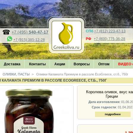
СПб
+7 (812) 223-47-13
+7 (495)
540-47-17
РФ
+7 (800) 775-36-28
+7 (915) 385-12-28
Доставка
Контакты
Акции
Вопросы
Оптом
ВИДЕО
ОЛИВКИ, ПАСТЫ
>
Оливки Каламата Премиум в рассоле EcoGreece, ст.б., 750г
 КАЛАМАТА ПРЕМИУМ В РАССОЛЕ ECOGREECE, СТ.Б., 750Г
Королева оливок, вкус ка
Греции
Дата изготовления
: 01.06.2
Срок годности
: 01.04.202
подробнее