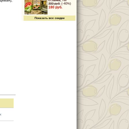
щевая),
ст.банка, 70г
300 руб.
(-40%)
180 руб.
Показать все скидки
х