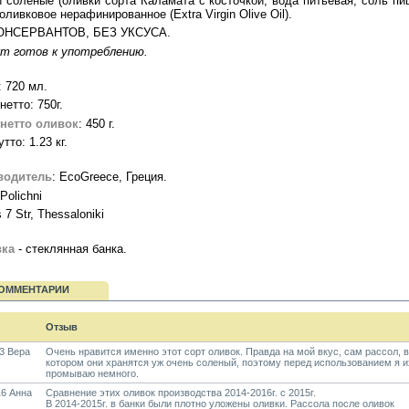
 соленые (оливки сорта Каламата с косточкой, вода питьевая, соль пи
оливковое нерафинированное (Extra Virgin Olive Oil).
ОНСЕРВАНТОВ, БЕЗ УКСУСА.
т готов к употреблению.
 720 мл.
нетто: 750г.
нетто оливок
: 450 г.
тто: 1.23 кг.
водитель
: EcoGreece, Греция.
Polichni
s 7 Str, Thessaloniki
вка
- стеклянная банка.
ОММЕНТАРИИ
Отзыв
3 Вера
Очень нравится именно этот сорт оливок. Правда на мой вкус, сам рассол, в
котором они хранятся уж очень соленый, поэтому перед использованием я и
промываю немного.
6 Анна
Сравнение этих оливок производства 2014-2016г. с 2015г.
В 2014-2015г. в банки были плотно уложены оливки. Рассола после оливок