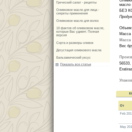
Оливки
Греческий салат - рецепты
масло 
Оливковое масло для лица -
БЕЗ К
секреты применения
Продук
Оливковое масло для волос
Объем:
10 фактов об оливковом масле,
которые Вас удивят. Полная
Масса 
версия
Масса 
Сорта и размеры оливок
Вес бру
Дегустация оливкового масла
Произ
Бальзамический уксус
56533, 
Показать все статьи
Eratira
Упако
К
От
Feb 201
May 201