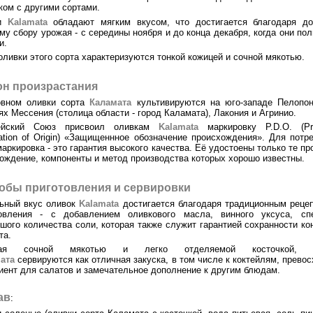
ком с другими сортами.
ки
Kalamata
обладают мягким вкусом, что достигается благодаря до
му сбору урожая - с середины ноября и до конца декабря, когда они по
и.
оливки этого сорта характеризуются тонкой кожицей и сочной мякотью.
он произрастания
овном оливки сорта
Каламата
культивируются на юго-западе Пелопон
ях Мессения (столица области - город Каламата), Лакония и Агринио.
ейский Союз присвоил оливкам
Kalamata
маркировку P.D.O. (Pro
ation of Origin) «Защищеннное обозначение происхождения». Для потр
маркировка - это гарантия высокого качества. Её удостоены только те пр
ождение, компоненты и метод производства которых хорошо известны.
обы приготовления и сервировки
ьный вкус оливок
Kalamata
достигается благодаря традиционным реце
товления - с добавлением оливкового масла, винного уксуса, сп
шого количества соли, которая также служит гарантией сохранности ко
та.
дая сочной мякотью и легко отделяемой косточкой, о
ата
сервируются как отличная закуска, в том числе к коктейлям, прево
иент для салатов и замечательное дополнение к другим блюдам.
ав
: