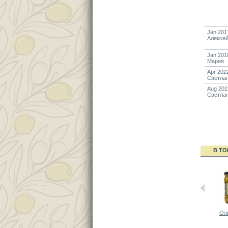
Jan 201
Алексе
Jan 201
Мария
Apr 202
Светла
Aug 202
Светла
В ТО
Оли