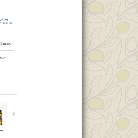
ой не
 с земли
. Бывают
вкой
.
...
Оливки...
Оливки...
Микс из...
Г-серия....