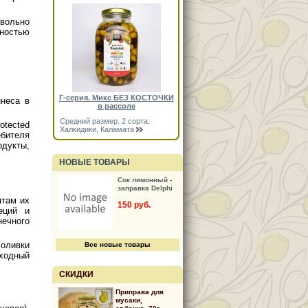
вольно
лностью
Г-серия. Микс БЕЗ КОСТОЧКИ
неса в
в рассоле
Средний размер. 2 сорта:
tected
Халкидики, Каламата
ебителя
одукты,
НОВЫЕ ТОВАРЫ
Сок лимонный -
заправка Delphi
птам их
150 руб.
еций и
нечного
ливки
Все новые товары
сходный
СКИДКИ
Приправа для
мусаки,