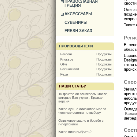
ПРАВОСЛАВНАЯ
хвости
ГРЕЦИЯ
Олив
АКСЕССУАРЫ
поздне
созрел
СУВЕНИРЫ
Также 
FRESH ЗАКАЗ
Реги
В осн
ПРОИЗВОДИТЕЛИ
област
Farcom
Продукты
Европ
Knossos
Продукты
Design
Olivi
Продукты
такая 
происх
Perfumeland
Продукты
Peza
Продукты
Спос
НАШИ СТАТЬИ
Уникал
приго
10 фактов об оливковом масле,
которые Вас удивят. Краткая
неболь
версия
продук
Обла
Какое лучше оливковое масло -
честные советы по выбору
Калам
ингред
Оливковое масло в борьбе с
гипертонией
Сост
Какое вино выбрать?